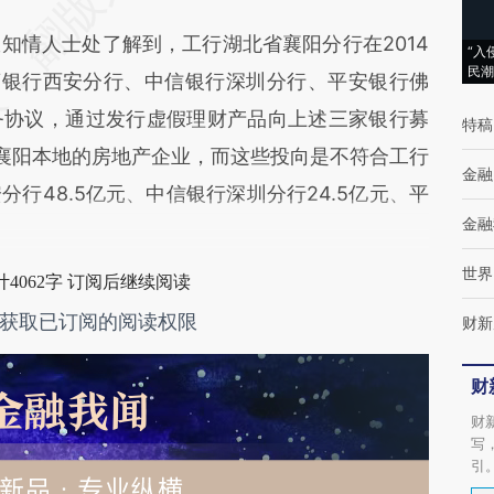
差。不代表财新观点和立场。推荐点击链接阅读原
情人士处了解到，工行湖北省襄阳分行在2014
“入
民潮
浙商银行西安分行、中信银行深圳分行、平安银行佛
务协议，通过发行虚假理财产品向上述三家银行募
特稿
了襄阳本地的房地产企业，而这些投向是不符合工行
金融
行48.5亿元、中信银行深圳分行24.5亿元、平
金融
世界
4062字 订阅后继续阅读
获取已订阅的阅读权限
财新
财
财
写
引