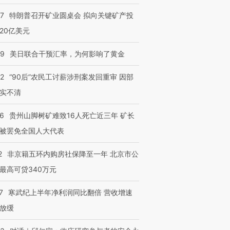
57
特朗普召开矿业圆桌会 拟向关键矿产投
20亿美元
09
美日联合干预汇率，为何影响了黄金
32
“90后”农民工讨薪涉刑案发回重审 因部
实不清
36
贵州山脚树矿难致16人死亡近三年 矿长
被罢免全国人大代表
2
非京籍五环内购房社保降至一年 北京市公
最高可贷340万元
7
寒武纪上半年净利润同比翻倍 营收增速
放缓
”还是“人道危
湖北宜昌局部短时降雨
哈尔滨遭遇短时极端强降
撕裂西班牙
128毫米 紧急转移近
雨 3小时累计雨量超80毫
秘鲁纳斯
4000人
米
13人遇难