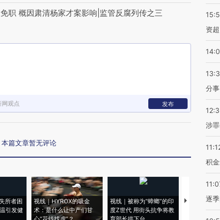
免职 概因肃清杨家才案影响|监管反腐列传之三
15:
资超
14:
13:
分事
新网观点
发布
12:
涉罪
本篇文章暂无评论
11:1
积金
11:0
逐季
失所者困
视线｜HYROX的吸金
视线｜被称为“蟑螂”的印
视线｜“入侵
高温引发健
术：是什么让中产们甘
度Z世代 用街头抗争将教
机”？难民潮
心“花钱找虐”？
育部长拱下台
飞地休达