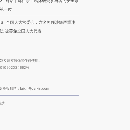
53
对话｜邱仁宗：临床研究参与者的安全永
第一位
06
全国人大常委会：六名将领涉嫌严重违
法 被罢免全国人大代表
进第四届链博
【商旅对话】华住集团
技“链”接产
【特别呈现】寻找100种
CFO：不靠规模取胜，华
【特别呈
有意思的生活方式·第三对
住三大增长引擎是什么？
有意思的
复制及建立镜像等任何使用。
010502034662号
箱：laixin@caixin.com
链接