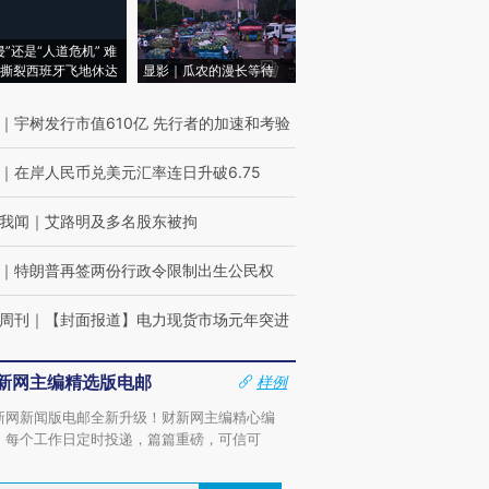
侵”还是“人道危机” 难
撕裂西班牙飞地休达
显影｜瓜农的漫长等待
｜
宇树发行市值610亿 先行者的加速和考验
｜
在岸人民币兑美元汇率连日升破6.75
我闻
｜
艾路明及多名股东被拘
｜
特朗普再签两份行政令限制出生公民权
周刊
｜
【封面报道】电力现货市场元年突进
新网主编精选版电邮
样例
新网新闻版电邮全新升级！财新网主编精心编
，每个工作日定时投递，篇篇重磅，可信可
。