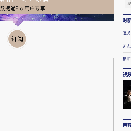
财
伍戈
订阅
罗志
易峘
视
博