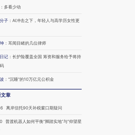
：
多看少动
分子
：
AI冲击之下，年轻人与高学历女性更
坤
：
耳闻目睹的几位律师
日记
：
长护险覆盖全国 筹资和服务给予将持
码
波
：
“沉睡”的10万亿元公积金
新文章
46
离岸信托90天补税窗口期疑问
00
普渡机器人如何平衡“脚踏实地”与“仰望星
？