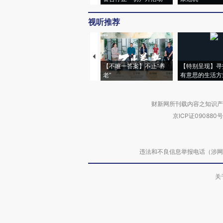
视听推荐
【不唯一答案】不止“养
【特别呈现】寻
老”
有意思的生活方
财新网所刊载内容之知识产
京ICP证090880号
违法和不良信息举报电话（涉网络暴力有
关