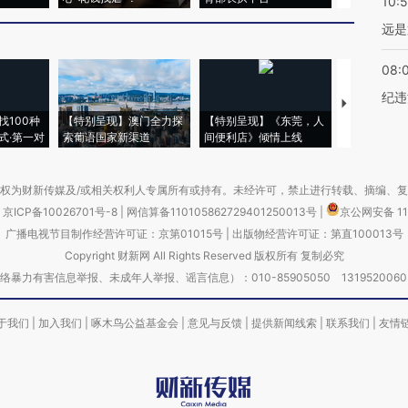
10:
远是
08:
纪违
【推广】走
找100种
【特别呈现】澳门全力探
【特别呈现】《东莞，人
会，让数智科
式·第一对
索葡语国家新渠道
间便利店》倾情上线
业
权为财新传媒及/或相关权利人专属所有或持有。未经许可，禁止进行转载、摘编、
京ICP备10026701号-8
|
网信算备110105862729401250013号
|
京公网安备 11
广播电视节目制作经营许可证：京第01015号
|
出版物经营许可证：第直100013号
Copyright 财新网 All Rights Reserved 版权所有 复制必究
害信息举报、未成年人举报、谣言信息）：010-85905050 13195200605 举报邮
于我们
|
加入我们
|
啄木鸟公益基金会
|
意见与反馈
|
提供新闻线索
|
联系我们
|
友情