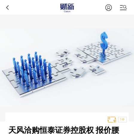
T中
天风洽购恒泰证券控股权 报价腰