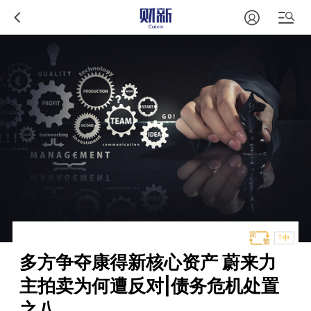
T中
多方争夺康得新核心资产 蔚来力
主拍卖为何遭反对|债务危机处置
之八