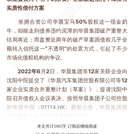
实质性偿付方案
坐拥合资公司华晨宝马
50%
股权这一现金奶
牛，却能走到债券违约泥潭的华晨集团破产重整大
结局将近；而盘整近两年的破产草案因债权几乎全
额转入信托这一
“
不透明
”
的处置方式，引起了不少
市场化债权机构的争议。
2022
年6
月
2
日，华晨集团等
12
家关联企业向
沈阳中院提交了《华晨汽车集团控股有限公司等
12
家企业实质合并重整计划（草案）》，提请沈阳中
院召开债权人会议表决。按照华晨集团子公司控股
的华晨中国（
01114.HK
）最新公告，华晨集团第
三次债权人会议将于
6
月
30
日召开。
本文共计5905字 订阅后继续阅读