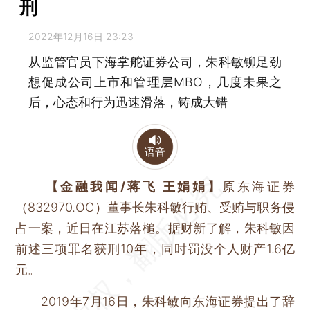
刑
2022年12月16日 23:23
从监管官员下海掌舵证券公司，朱科敏铆足劲
想促成公司上市和管理层MBO，几度未果之
后，心态和行为迅速滑落，铸成大错
语音
【金融我闻/蒋飞 王娟娟】
原东海证券
（832970.OC）董事长朱科敏行贿、受贿与职务侵
占一案，近日在江苏落槌。据财新了解，朱科敏因
前述三项罪名获刑10年，同时罚没个人财产1.6亿
元。
2019年7月16日，朱科敏向东海证券提出了辞