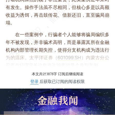
有发生。操作手法虽不尽相同，但核心多是以高额
收益为诱饵，再击鼓传花、借新还旧，直至骗局崩
塌。
在一些案例中，行骗者个人能够将骗局编织多
年不被发现，并非骗术高明，而是暴露其所在金融
机构内部管理长期失控，使得分支机构成为违法行
为的温床。太平洋证券（
601099.SH
）内蒙古分公
司原总经理宋长达集资诈骗案就是个典型案例。
本文共计3878字 订阅后继续阅读
登录
后获取已订阅的阅读权限