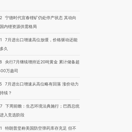
2
宁德时代宜春锂矿仍处停产状态 其动向
国内锂资源供需格局
1
7月进出口增速高位放缓，价格驱动还能
多久
8
央行7月继续增持近20吨黄金 累计储备超
跨国走私7万
视线｜被称为“蟑螂”的印
视线｜“入侵”还是“人道危
600万盎司
检体内含3种
度Z世代 用街头抗争将教
机”？难民潮撕裂西班牙
秘鲁纳斯
育部长拱下台
飞地休达
13人遇难
5
7月进出口增速从高位略有回落 涨价动力
持续？
07
下周前瞻：生态环境法典施行；巴西总统
进第四届链博
【商旅对话】华住集团
进入竞选阶段
技“链”接产
【特别呈现】寻找100种
CFO：不靠规模取胜，华
【特别呈
有意思的生活方式·第三对
住三大增长引擎是什么？
有意思的
1
特朗普坚称美国防空弹药库存充足 但不