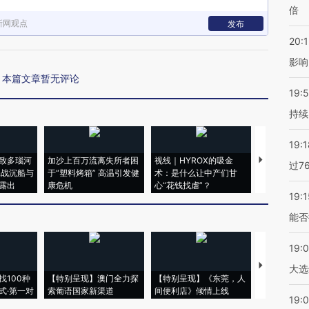
倍
新网观点
发布
20:1
影响
本篇文章暂无评论
19:5
持续
19:1
致多瑙河
加沙上百万流离失所者困
视线｜HYROX的吸金
马航飞行员
过7
二战沉船与
于“塑料烤箱” 高温引发健
术：是什么让中产们甘
粒摇头丸 尿
露出
康危机
心“花钱找虐”？
毒品
19:1
能否
19:
【推广】走
大选
找100种
【特别呈现】澳门全力探
【特别呈现】《东莞，人
会，让数智科
式·第一对
索葡语国家新渠道
间便利店》倾情上线
业
19:0