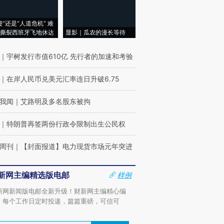
侵”还是“人道危机” 难
撕裂西班牙飞地休达
显影｜瓜农的漫长等待
｜
宇树发行市值610亿 先行者的加速和考验
｜
在岸人民币兑美元汇率连日升破6.75
我闻
｜
艾路明及多名股东被拘
｜
特朗普再签两份行政令限制出生公民权
周刊
｜
【封面报道】电力现货市场元年突进
新网主编精选版电邮
样例
新网新闻版电邮全新升级！财新网主编精心编
，每个工作日定时投递，篇篇重磅，可信可
。