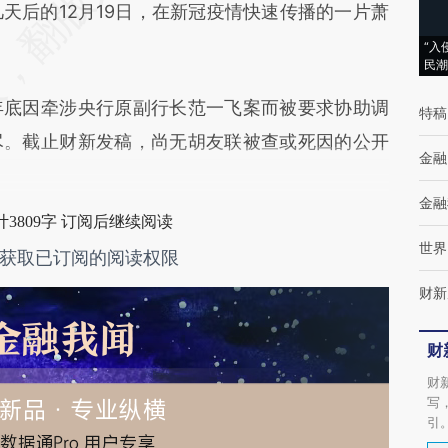
差。不代表财新观点和立场。推荐点击链接阅读原
天后的12月19日，在新冠疫情快速传播的一片萧
“入
民潮
底因牵涉央行原副行长范一飞案而被要求协助调
特稿
尽。截止财新发稿，尚无胡友联被查或死因的公开
金融
金融
3809字 订阅后继续阅读
世界
获取已订阅的阅读权限
财新
财
财
写
引