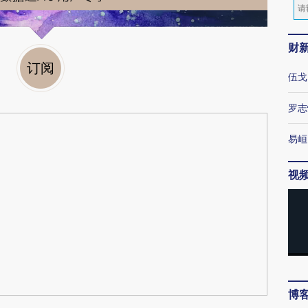
财
订阅
伍戈
罗志
易峘
视
博