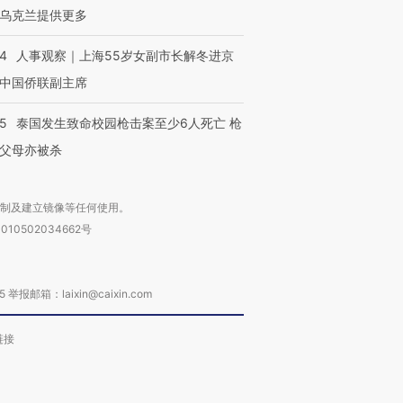
乌克兰提供更多
24
人事观察｜上海55岁女副市长解冬进京
中国侨联副主席
45
泰国发生致命校园枪击案至少6人死亡 枪
父母亦被杀
复制及建立镜像等任何使用。
010502034662号
箱：laixin@caixin.com
链接