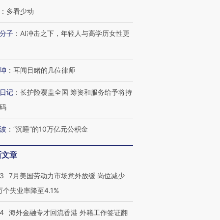
：
多看少动
分子
：
AI冲击之下，年轻人与高学历女性更
坤
：
耳闻目睹的几位律师
日记
：
长护险覆盖全国 筹资和服务给予将持
码
波
：
“沉睡”的10万亿元公积金
新文章
43
7月美国劳动力市场意外放缓 岗位减少
3万个失业率降至4.1%
14
海外金融专才回流香港 外籍工作签证翻