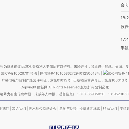
会向
18:
候任
17:
手祖
权为财新传媒及/或相关权利人专属所有或持有。未经许可，禁止进行转载、摘编、
京ICP备10026701号-8
|
网信算备110105862729401250013号
|
京公网安备 11
广播电视节目制作经营许可证：京第01015号
|
出版物经营许可证：第直100013号
Copyright 财新网 All Rights Reserved 版权所有 复制必究
害信息举报、未成年人举报、谣言信息）：010-85905050 13195200605 举报邮
于我们
|
加入我们
|
啄木鸟公益基金会
|
意见与反馈
|
提供新闻线索
|
联系我们
|
友情