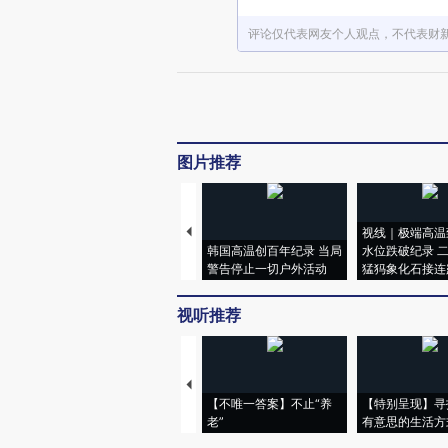
评论仅代表网友个人观点，不代表财
图片推荐
视线｜极端高温
韩国高温创百年纪录 当局
水位跌破纪录 
警告停止一切户外活动
猛犸象化石接连
视听推荐
【不唯一答案】不止“养
【特别呈现】寻
老”
有意思的生活方