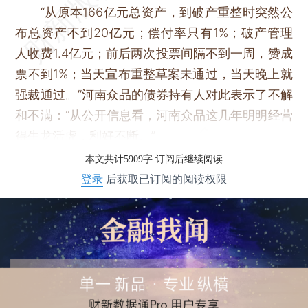
“从原本166亿元总资产，到破产重整时突然公
布总资产不到20亿元；偿付率只有1%；破产管理
人收费1.4亿元；前后两次投票间隔不到一周，赞成
票不到1%；当天宣布重整草案未通过，当天晚上就
强裁通过。”河南众品的债券持有人对此表示了不解
和不满：“从公开信息看，河南众品这几年明明经营
得生龙活虎，利好不断。”
本文共计5909字 订阅后继续阅读
登录
后获取已订阅的阅读权限