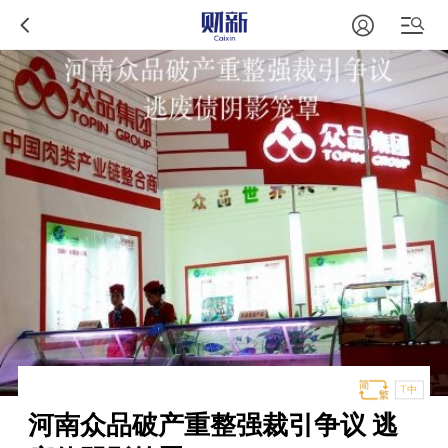
T中
河南众品破产重整强裁引争议 逃