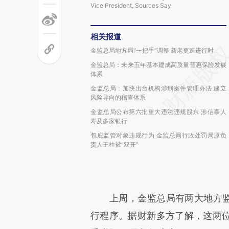
Vice President, Sources Say
相关报道
金监总局地方局“一把手”调整 新老更迭进行时
金监总局：未来五年基本建成高质量普惠保险发展
体系
金监总局：加快出台机构涉刑案件管理办法 建立
风险导向的稽查体系
金监总局公布第六批重大违法违规股东 涉信泰人
寿及多家银行
包庇监管对象违规行为 金监总局行政处罚局原负
责人王柱被“双开”
上周，金监总局有两大地方监管
行程序。据财新多方了解，这两位