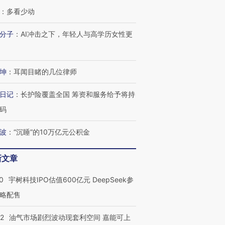
：
多看少动
分子
：
AI冲击之下，年轻人与高学历女性更
坤
：
耳闻目睹的几位律师
日记
：
长护险覆盖全国 筹资和服务给予将持
码
波
：
“沉睡”的10万亿元公积金
新文章
0
宇树科技IPO估值600亿元 DeepSeek参
略配售
22
油气市场剧烈波动现套利空间 嘉能可上