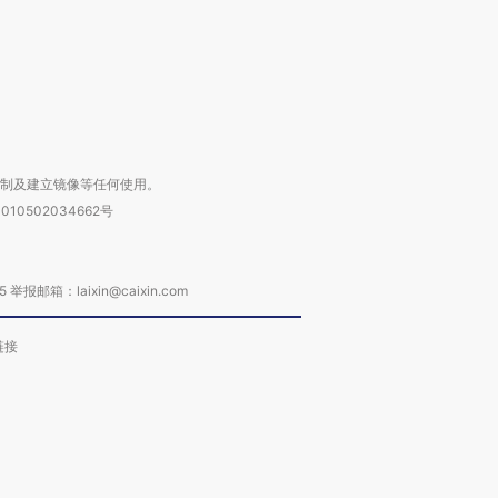
进第四届链博
【商旅对话】华住集团
技“链”接产
【特别呈现】寻找100种
CFO：不靠规模取胜，华
【特别呈
有意思的生活方式·第三对
住三大增长引擎是什么？
有意思的
复制及建立镜像等任何使用。
010502034662号
箱：laixin@caixin.com
链接