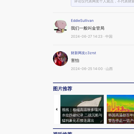
评论仅代表网友个人观点，不代表财
EddieSullivan
我们一般叫金管局
2024-06-27 14:23 · 中国
财新网友c3zrst
害怕
2024-06-25 14:00 · 山西
图片推荐
视线｜极端高温致多瑙河
水位跌破纪录 二战沉船与
韩国高温创百年
猛犸象化石接连露出
警告停止一切户