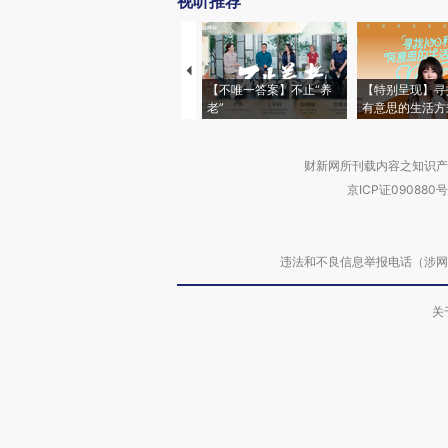
视听推荐
【不唯一答案】不止“养
【特别呈现】寻
老”
有意思的生活方
财新网所刊载内容之知识产
京ICP证090880号
违法和不良信息举报电话（涉网络暴力有
关