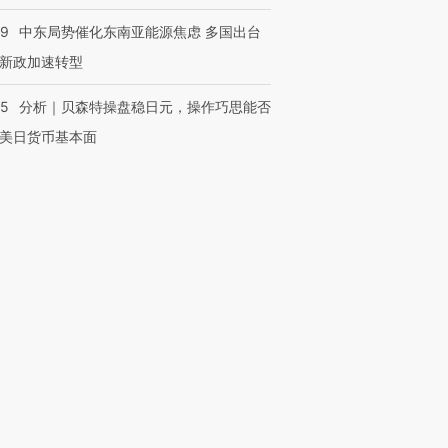
59
中东局势催化东南亚能源焦虑 多国出台
新政加速转型
05
分析｜贝森特操盘稳日元，操作巧思能否
美日货币基本面
OX的吸金
马航飞行员跨国走私7万
视线｜被称为“蟑螂”的印
让中产们甘
粒摇头丸 尿检体内含3种
度Z世代 用街头抗争将教
秘鲁纳斯
”？
毒品
育部长拱下台
13人遇难