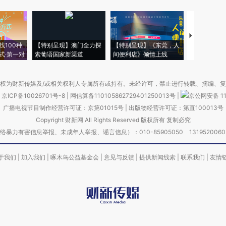
【推广】走
找100种
【特别呈现】澳门全力探
【特别呈现】《东莞，人
会，让数智科
式·第一对
索葡语国家新渠道
间便利店》倾情上线
业
权为财新传媒及/或相关权利人专属所有或持有。未经许可，禁止进行转载、摘编、
京ICP备10026701号-8
|
网信算备110105862729401250013号
|
京公网安备 11
广播电视节目制作经营许可证：京第01015号
|
出版物经营许可证：第直100013号
Copyright 财新网 All Rights Reserved 版权所有 复制必究
害信息举报、未成年人举报、谣言信息）：010-85905050 13195200605 举报邮
于我们
|
加入我们
|
啄木鸟公益基金会
|
意见与反馈
|
提供新闻线索
|
联系我们
|
友情