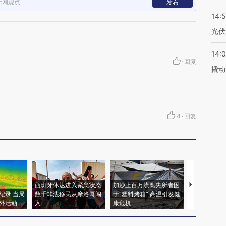
新网观点
发布
14:
光伏
14:
·
回复
撬动
4
·
回复
西班牙休达进入紧急状态
加沙上百万流离失所者困
视线｜HYR
纪录 当局
数千非法移民从摩洛哥闯
于“塑料烤箱” 高温引发健
术：是什么
外活动
入
康危机
心“花钱找虐