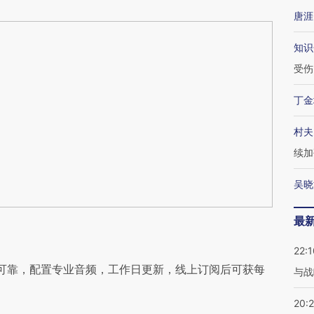
唐涯
知识
受伤
丁金
村夫
续加
吴晓
最
22:1
可靠，配置专业音频，工作日更新，线上订阅后可获每
与战
20: