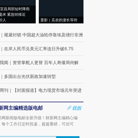
宜昌局部短时降雨
8毫米 紧急转移近
00人
显影｜瓜农的漫长等待
｜
规避封锁 中国超大油轮停靠埃及绕行非洲
｜
在岸人民币兑美元汇率连日升破6.75
我闻
｜
资管掌舵人更替 百年人寿僵局何解
｜
多国出台光伏新政加速转型
周刊
｜
【封面报道】电力现货市场元年突进
新网主编精选版电邮
样例
新网新闻版电邮全新升级！财新网主编精心编
，每个工作日定时投递，篇篇重磅，可信可
。