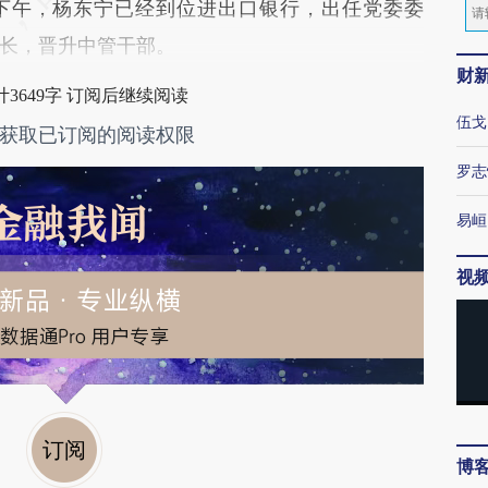
日下午，杨东宁已经到位进出口银行，出任党委委
长，晋升中管干部。
财
3649字 订阅后继续阅读
伍戈
获取已订阅的阅读权限
罗志
易峘
视
订阅
博