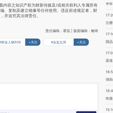
半年
载内容之知识产权为财新传媒及/或相关权利人专属所有
摘编、复制及建立镜像等任何使用。违反前述规定者，财
17:2
为，并追究其法律责任。
注册
责任编辑：霍侃 | 版面编辑：鲍琦
17:1
国品
#财金人物列传
+关注
#金监总局
+关注
17:
渠道
16:
强劲
16:
衔接
15:1