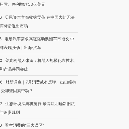
扭亏、净利增超50亿美元
6
贝恩资本宣布收购贡茶 在中国大陆无法
商标后退出市场
6
电动汽车需求高涨驱动澳洲车市增长 中
牌表现强劲｜出海·汽车
00
普渡机器人张涛：机器人规模化靠技术、
和产品共同突破
56
财新调查｜7月消费或有反弹、出口维持
 受哪些因素带动？
42
生态环境法典将施行 最高法明确新旧法
与追责规则
0
看空消费的“三大误区”