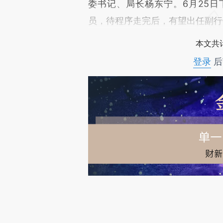
委书记、局长杨东宁。6月25
员，待程序走完后，有望出任副行
本文共计
登录
后