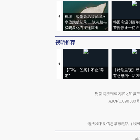
视线｜极端高温致多瑙河
水位跌破纪录 二战沉船与
韩国高温创百年
猛犸象化石接连露出
警告停止一切户
视听推荐
【不唯一答案】不止“养
【特别呈现】寻
老”
有意思的生活方
财新网所刊载内容之知识产
京ICP证090880号
违法和不良信息举报电话（涉网络暴力有
关