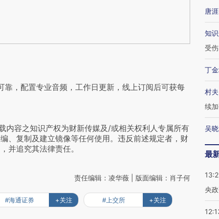
唐涯
知识
受伤
丁金
可靠，配置专业音频，工作日更新，线上订阅后可获每
村夫
续加
载内容之知识产权为财新传媒及/或相关权利人专属所有
吴晓
摘编、复制及建立镜像等任何使用。违反前述规定者，财
为，并追究其法律责任。
最
13:
责任编辑：凌华薇 | 版面编辑：肖子何
央政
#海通证券
+关注
#上交所
+关注
12:1