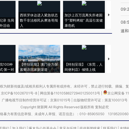
09:
西班牙休达进入紧急状态
加沙上百万流离失所者困
视线｜HYR
纪录 当局
数千非法移民从摩洛哥闯
于“塑料烤箱” 高温引发健
术：是什么
08:
外活动
入
康危机
心“花钱找虐
速和
【推广】走
找100种
【特别呈现】澳门全力探
【特别呈现】《东莞，人
会，让数智科
式·第一对
索葡语国家新渠道
间便利店》倾情上线
业
权为财新传媒及/或相关权利人专属所有或持有。未经许可，禁止进行转载、摘编、
京ICP备10026701号-8
|
网信算备110105862729401250013号
|
京公网安备 11
广播电视节目制作经营许可证：京第01015号
|
出版物经营许可证：第直100013号
Copyright 财新网 All Rights Reserved 版权所有 复制必究
害信息举报、未成年人举报、谣言信息）：010-85905050 13195200605 举报邮
于我们
|
加入我们
|
啄木鸟公益基金会
|
意见与反馈
|
提供新闻线索
|
联系我们
|
友情