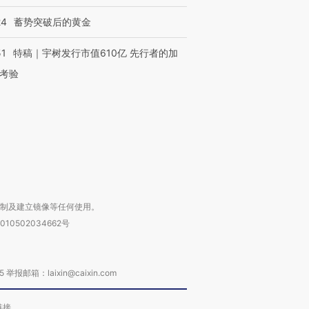
24
蓄势突破后的黄金
OX的吸金
马航飞行员跨国走私7万
视线｜被称为“蟑螂”的印
让中产们甘
粒摇头丸 尿检体内含3种
度Z世代 用街头抗争将教
秘鲁纳斯
51
特稿｜宇树发行市值610亿 先行者的加
”？
毒品
育部长拱下台
13人遇难
考验
进第四届链博
【商旅对话】华住集团
技“链”接产
【特别呈现】寻找100种
CFO：不靠规模取胜，华
【特别呈
有意思的生活方式·第三对
住三大增长引擎是什么？
有意思的
复制及建立镜像等任何使用。
010502034662号
箱：laixin@caixin.com
链接