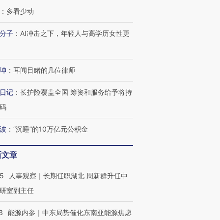
：
多看少动
分子
：
AI冲击之下，年轻人与高学历女性更
坤
：
耳闻目睹的几位律师
日记
：
长护险覆盖全国 筹资和服务给予将持
码
波
：
“沉睡”的10万亿元公积金
新文章
25
人事观察｜长期任职湖北 周新群升任中
研室副主任
3
能源内参｜中东局势催化东南亚能源焦虑