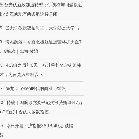
出台光伏新政加速转型；伊朗称与阿曼接近
协议 海峡现有两条航道将关闭
6
当大学教授变临时工，大学还是大学吗
8
海杰航运：今夏北极航道运营将扩大至7
、8航次｜出海·物流
53
439%之后的6天：被硅谷和华尔街追捧
才，为何走入杠杆误区
07
陈龙：Token时代的商业与组织
50
特稿｜国航原党委书记樊澄受贿3847万
审待宣判 否认大多数指控
29
今日开盘：沪指报3896.49点 跌幅
0%