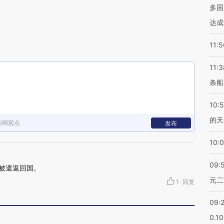
多国
达成
11:5
11:3
条船
10:
的天
新网观点
发布
10:
09:
已被遣返回国。
元二
1
·
回复
09:
0.1