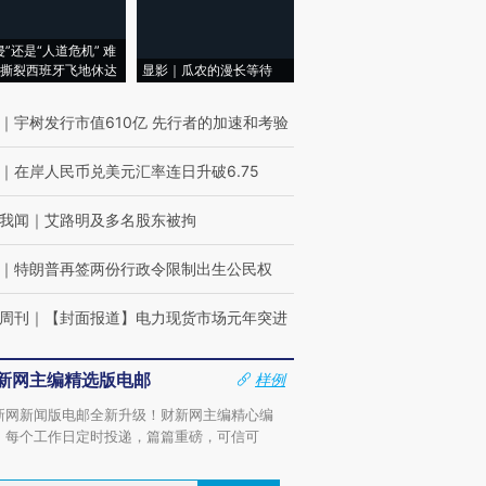
侵”还是“人道危机” 难
撕裂西班牙飞地休达
显影｜瓜农的漫长等待
｜
宇树发行市值610亿 先行者的加速和考验
｜
在岸人民币兑美元汇率连日升破6.75
我闻
｜
艾路明及多名股东被拘
｜
特朗普再签两份行政令限制出生公民权
周刊
｜
【封面报道】电力现货市场元年突进
新网主编精选版电邮
样例
新网新闻版电邮全新升级！财新网主编精心编
，每个工作日定时投递，篇篇重磅，可信可
。