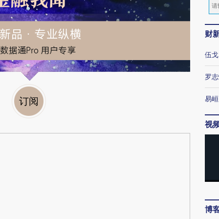
财
伍戈
罗志
易峘
订阅
视
博