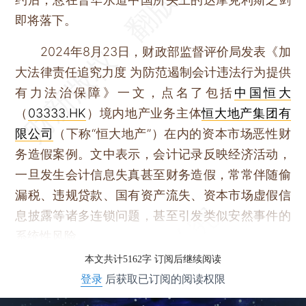
即将落下。
2024年8月23日，财政部监督评价局发表《加
大法律责任追究力度 为防范遏制会计违法行为提供
有力法治保障》一文，点名了包括
中国恒大
（
03333.HK
）境内地产业务主体
恒大地产集团有
限公司
（下称“恒大地产”）在内的资本市场恶性财
务造假案例。文中表示，会计记录反映经济活动，
一旦发生会计信息失真甚至财务造假，常常伴随偷
漏税、违规贷款、国有资产流失、资本市场虚假信
息披露等诸多连锁问题，甚至引发类似安然事件的
系统性风险。
本文共计5162字 订阅后继续阅读
登录
后获取已订阅的阅读权限