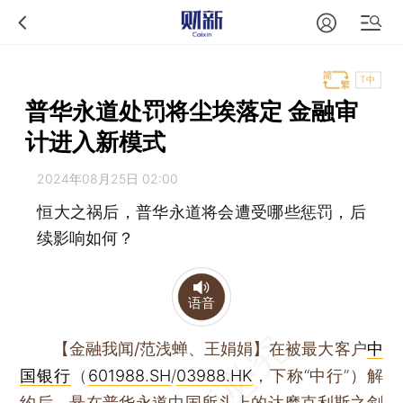
T中
普华永道处罚将尘埃落定 金融审
计进入新模式
2024年08月25日 02:00
恒大之祸后，普华永道将会遭受哪些惩罚，后
续影响如何？
语音
【金融我闻/范浅蝉、王娟娟】
在被最大客户
中
国银行
（
601988.SH
/
03988.HK
，下称“中行”）解
约后，悬在普华永道中国所头上的达摩克利斯之剑