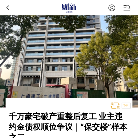
T中
千万豪宅破产重整后复工 业主违
约金债权顺位争议｜“保交楼”样本
之二