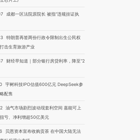
07
成都一区法院原院长 被指“违规挂证执
43
特朗普再签两份行政令限制出生公民权
打击生育旅游产业
37
财经早知道｜部分银行房贷利率，降至“2
0
宇树科技IPO估值600亿元 DeepSeek参
略配售
22
油气市场剧烈波动现套利空间 嘉能可上
扭亏、净利增超50亿美元
6
贝恩资本宣布收购贡茶 在中国大陆无法