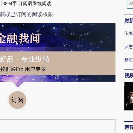
3894字 订阅后继续阅读
获取已订阅的阅读权限
财
伍戈
罗志
易峘
视
订阅
博