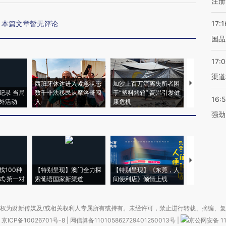
注册
本篇文章暂无评论
17:1
国品
17:
渠道
西班牙休达进入紧急状态
加沙上百万流离失所者困
视线｜HYR
纪录 当局
数千非法移民从摩洛哥闯
于“塑料烤箱” 高温引发健
术：是什么
16:
外活动
入
康危机
心“花钱找虐
强劲
【推广】走
找100种
【特别呈现】澳门全力探
【特别呈现】《东莞，人
会，让数智科
式·第一对
索葡语国家新渠道
间便利店》倾情上线
业
权为财新传媒及/或相关权利人专属所有或持有。未经许可，禁止进行转载、摘编、
京ICP备10026701号-8
|
网信算备110105862729401250013号
|
京公网安备 11