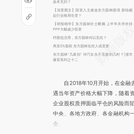
血本无归？
【深度图文】国资入主难改东方园林困境 新锐崛
起行业格局生变？
【研报精华】东方园林壮士断腕 上半年关停并转
PPP大幅减少投资
纾困也没用，东方园林何以至此？
再卖5%股权 东方园林实控人或变更
东方园林“几家抬“ 何巧女永不言败到几时？|债市
爆雷系列之十二
自2018年10月开始，在金融
遇当年资产价格大幅下降，随着
企业股权质押面临平仓的风险而
中央、各地方政府、各金融机构
金。