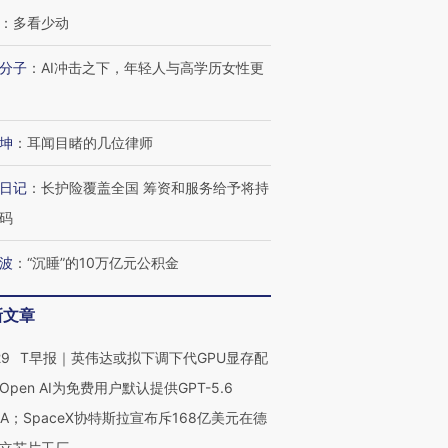
：
多看少动
分子
：
AI冲击之下，年轻人与高学历女性更
坤
：
耳闻目睹的几位律师
日记
：
长护险覆盖全国 筹资和服务给予将持
码
波
：
“沉睡”的10万亿元公积金
新文章
29
T早报｜英伟达或拟下调下代GPU显存配
Open AI为免费用户默认提供GPT-5.6
NA；SpaceX协特斯拉宣布斥168亿美元在德
立芯片工厂