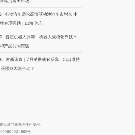
商标后退出市场
6
电动汽车需求高涨驱动澳洲车市增长 中
牌表现强劲｜出海·汽车
00
普渡机器人张涛：机器人规模化靠技术、
和产品共同突破
OX的吸金
马航飞行员跨国走私7万
视线｜被称为“蟑螂”的印
让中产们甘
粒摇头丸 尿检体内含3种
度Z世代 用街头抗争将教
秘鲁纳斯
56
财新调查｜7月消费或有反弹、出口维持
”？
毒品
育部长拱下台
13人遇难
 受哪些因素带动？
进第四届链博
【商旅对话】华住集团
技“链”接产
【特别呈现】寻找100种
CFO：不靠规模取胜，华
【特别呈
有意思的生活方式·第三对
住三大增长引擎是什么？
有意思的
复制及建立镜像等任何使用。
010502034662号