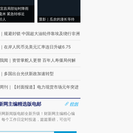
宜昌局部短时降雨
8毫米 紧急转移近
00人
显影｜瓜农的漫长等待
｜
规避封锁 中国超大油轮停靠埃及绕行非洲
｜
在岸人民币兑美元汇率连日升破6.75
我闻
｜
资管掌舵人更替 百年人寿僵局何解
｜
多国出台光伏新政加速转型
周刊
｜
【封面报道】电力现货市场元年突进
新网主编精选版电邮
样例
新网新闻版电邮全新升级！财新网主编精心编
，每个工作日定时投递，篇篇重磅，可信可
。