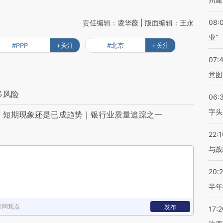
08:
责任编辑：凌华薇 | 版面编辑：王永
业”
#PPP
+关注
#北京
+关注
07:
意图
多风险
06:
字头
 短期现象还是已成趋势｜银行业质量追踪之一
22:1
与战
20:
半年
新网观点
发布
17:2