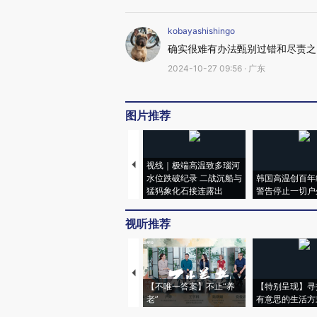
kobayashishingo
确实很难有办法甄别过错和尽责之
2024-10-27 09:56 · 广东
图片推荐
视线｜极端高温致多瑙河
水位跌破纪录 二战沉船与
韩国高温创百年
猛犸象化石接连露出
警告停止一切户
视听推荐
【不唯一答案】不止“养
【特别呈现】寻
老”
有意思的生活方