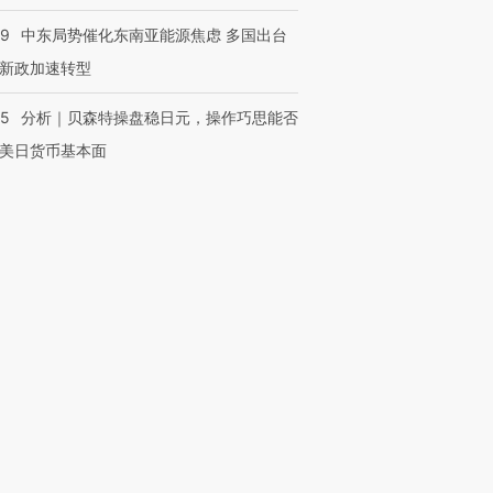
59
中东局势催化东南亚能源焦虑 多国出台
新政加速转型
05
分析｜贝森特操盘稳日元，操作巧思能否
美日货币基本面
OX的吸金
马航飞行员跨国走私7万
视线｜被称为“蟑螂”的印
让中产们甘
粒摇头丸 尿检体内含3种
度Z世代 用街头抗争将教
秘鲁纳斯
”？
毒品
育部长拱下台
13人遇难
进第四届链博
【商旅对话】华住集团
技“链”接产
【特别呈现】寻找100种
CFO：不靠规模取胜，华
【特别呈
有意思的生活方式·第三对
住三大增长引擎是什么？
有意思的