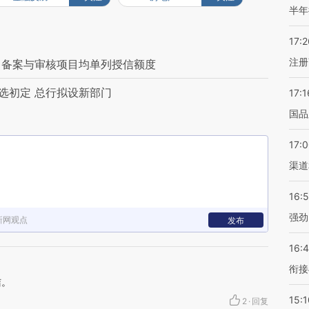
半年
17:2
注册
围 备案与审核项目均单列授信额度
选初定 总行拟设新部门
17:1
国品
17:
渠道
16:
强劲
新网观点
发布
16:
衔接
洁。
15:1
2
·
回复