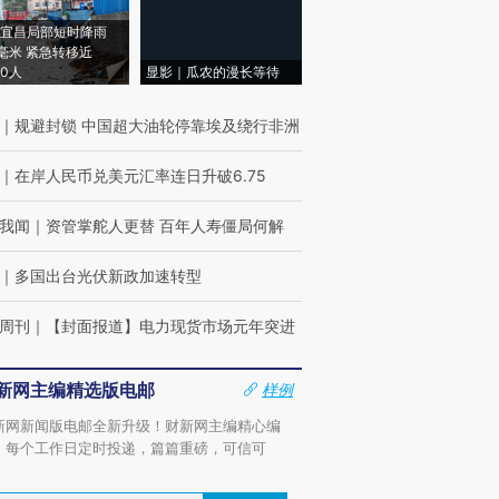
宜昌局部短时降雨
8毫米 紧急转移近
00人
显影｜瓜农的漫长等待
｜
规避封锁 中国超大油轮停靠埃及绕行非洲
｜
在岸人民币兑美元汇率连日升破6.75
我闻
｜
资管掌舵人更替 百年人寿僵局何解
｜
多国出台光伏新政加速转型
周刊
｜
【封面报道】电力现货市场元年突进
新网主编精选版电邮
样例
新网新闻版电邮全新升级！财新网主编精心编
，每个工作日定时投递，篇篇重磅，可信可
。