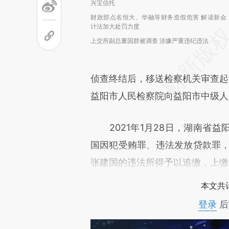
兴宝信托
财政部点名恒大、华融等财务造假危害 解读新会
计法加大处罚力度
上交所副总董国群被调查 涉嫌严重违纪违法
侦查终结后，移送检察机关审查起
益阳市人民检察院向益阳市中级人
2021年1月28日，湖南省益
国因犯受贿罪、违法发放贷款罪，
张建国的违法所得予以追缴，上缴
本文共计
登录
后