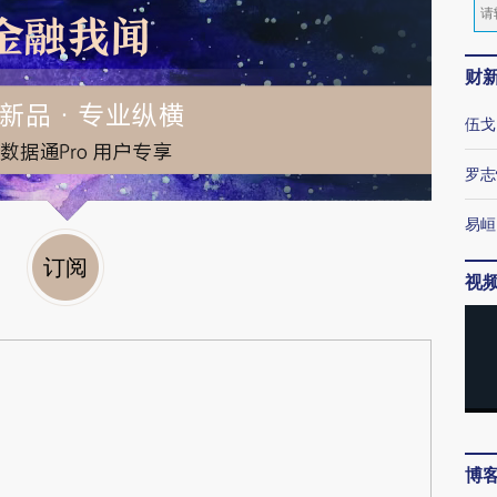
财
伍戈
罗志
易峘
订阅
视
博