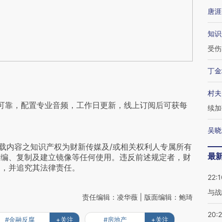
唐涯
知识
受伤
丁金
村夫
可靠，配置专业音频，工作日更新，线上订阅后可获每
续加
吴晓
载内容之知识产权为财新传媒及/或相关权利人专属所有
最
摘编、复制及建立镜像等任何使用。违反前述规定者，财
为，并追究其法律责任。
22:1
与战
责任编辑：凌华薇 | 版面编辑：鲍琦
20:
#金融反腐
+关注
#房地产
+关注