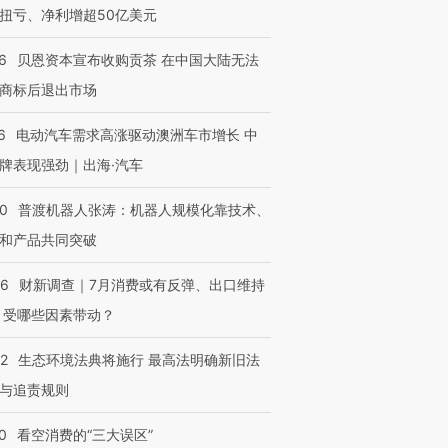
扭亏、净利增超50亿美元
6
贝恩资本宣布收购贡茶 在中国大陆无法
商标后退出市场
6
电动汽车需求高涨驱动澳洲车市增长 中
牌表现强劲｜出海·汽车
00
普渡机器人张涛：机器人规模化靠技术、
和产品共同突破
56
财新调查｜7月消费或有反弹、出口维持
 受哪些因素带动？
42
生态环境法典将施行 最高法明确新旧法
与追责规则
0
看空消费的“三大误区”