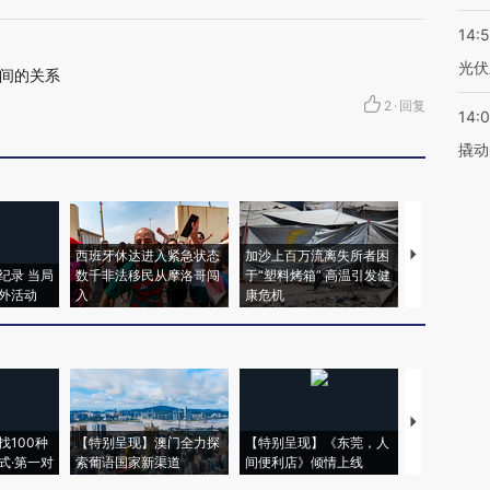
14:
光伏
间的关系
2
·
回复
14:
撬动
西班牙休达进入紧急状态
加沙上百万流离失所者困
视线｜HYR
纪录 当局
数千非法移民从摩洛哥闯
于“塑料烤箱” 高温引发健
术：是什么
外活动
入
康危机
心“花钱找虐
【推广】走
找100种
【特别呈现】澳门全力探
【特别呈现】《东莞，人
会，让数智科
式·第一对
索葡语国家新渠道
间便利店》倾情上线
业