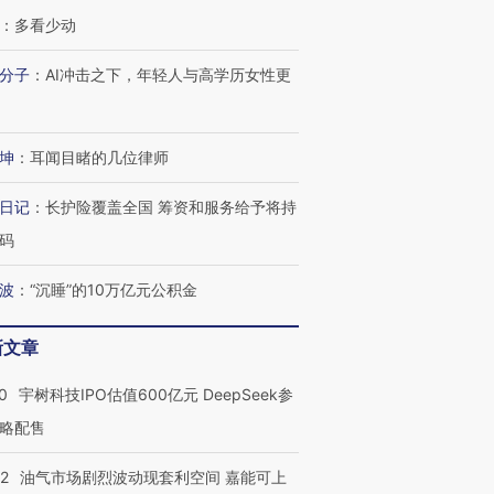
：
多看少动
分子
：
AI冲击之下，年轻人与高学历女性更
坤
：
耳闻目睹的几位律师
日记
：
长护险覆盖全国 筹资和服务给予将持
码
波
：
“沉睡”的10万亿元公积金
新文章
0
宇树科技IPO估值600亿元 DeepSeek参
略配售
22
油气市场剧烈波动现套利空间 嘉能可上