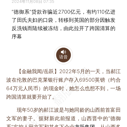
2024年11月08日 07:35
“德御系”贷款诈骗近2700亿元，有约110亿进
了田氏夫妇的口袋，转移到英国的部分因触发
反洗钱而陆续被冻结，由此拉开了跨国清算的
序幕
语音
【金融我闻/岳跃】
2022年5月的一天，当郝江
波在伦敦的巴克莱银行账户存入69500英镑（约合
64万元人民币）的现金时，她怎么也想不到，一场
跨国清算就要开始了。
现年50岁的郝江波是与她同龄的山西前首富田
文军的妻子。据财新此前报道，山西晋中的“德御
系”实控人田文军和其名下企业
龙跃集团
，从山西多