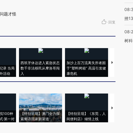
08:
问题才怪
挫1
·
回复
08:
树科
西班牙休达进入紧急状态
加沙上百万流离失所者困
马航飞行员
纪录 当局
数千非法移民从摩洛哥闯
于“塑料烤箱” 高温引发健
粒摇头丸 尿
外活动
入
康危机
毒品
【推广】走
找100种
【特别呈现】澳门全力探
【特别呈现】《东莞，人
会，让数智科
式·第一对
索葡语国家新渠道
间便利店》倾情上线
业