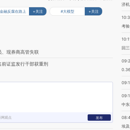
济机
#金融反腐在路上
+关注
#大模型
+关注
10:
考验
10:1
回三
员、现券商高管失联
09:
名前证监发行干部获重刑
0.3
09:
09:
中东
08:
新网观点
发布
埃及