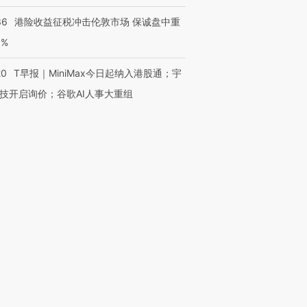
36
港险收益征税冲击伦敦市场 保诚盘中重
3%
20
T早报｜MiniMax今日起纳入港股通；宇
技开启询价；谷歌AI人事大重组
跨国走私7万
视线｜HY
检体内含3种
泽连斯基密集出访美英 索
秘鲁纳斯卡观光飞机坠毁
术：是什
要防空导弹“救急”
13人遇难
心“花钱找
进第四届链博
【商旅对话】华住集团
技“链”接产
【特别呈现】寻找100种
CFO：不靠规模取胜，华
【特别呈
有意思的生活方式·第三对
住三大增长引擎是什么？
有意思的