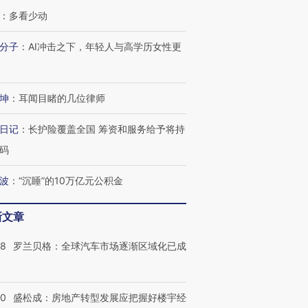
：
多看少动
分子
：
AI冲击之下，年轻人与高学历女性更
坤
：
耳闻目睹的几位律师
日记
：
长护险覆盖全国 筹资和服务给予将持
码
波
：
“沉睡”的10万亿元公积金
新文章
58
罗兰贝格：全球汽车市场逐渐区域化已成
50
盛松成：房地产转型发展应把握好楼宇经