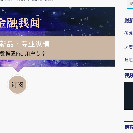
财
伍戈
罗志
易峘
视
订阅
博