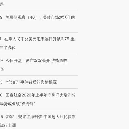
遇
39
美联储观察（46）：美债市场对沃什的
1
在岸人民币兑美元汇率连日升破6.75 重
年半高位
29
今日开盘：两市双双低开 沪指跌幅
6%
13
“竹知了”事件背后的舆情根源
10
国泰航空2026年上半年净利润大增71%
局势成业绩“双刃剑”
45
独家｜规避红海封锁 中国超大油轮停靠
绕行非洲