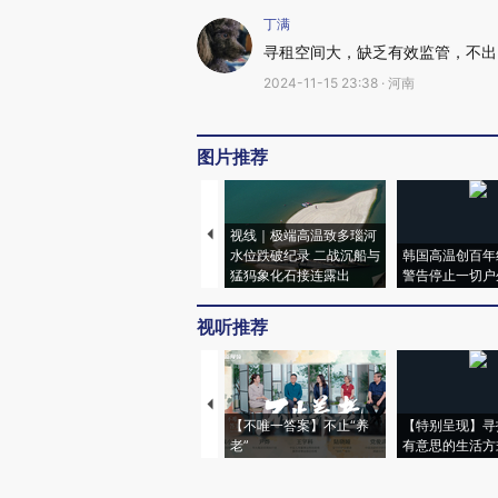
丁满
寻租空间大，缺乏有效监管，不出
2024-11-15 23:38 · 河南
图片推荐
视线｜极端高温致多瑙河
水位跌破纪录 二战沉船与
韩国高温创百年
猛犸象化石接连露出
警告停止一切户
视听推荐
【不唯一答案】不止“养
【特别呈现】寻
老”
有意思的生活方