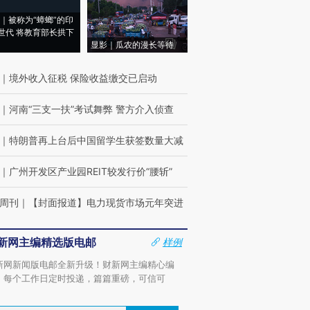
｜被称为“蟑螂”的印
世代 将教育部长拱下
显影｜瓜农的漫长等待
｜
境外收入征税 保险收益缴交已启动
｜
河南“三支一扶”考试舞弊 警方介入侦查
｜
特朗普再上台后中国留学生获签数量大减
｜
广州开发区产业园REIT较发行价“腰斩”
周刊
｜
【封面报道】电力现货市场元年突进
新网主编精选版电邮
样例
新网新闻版电邮全新升级！财新网主编精心编
，每个工作日定时投递，篇篇重磅，可信可
。