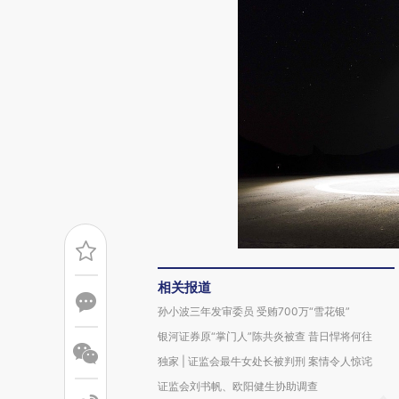
相关报道
孙小波三年发审委员 受贿700万“雪花银”
银河证券原“掌门人”陈共炎被查 昔日悍将何往
独家 | 证监会最牛女处长被判刑 案情令人惊诧
证监会刘书帆、欧阳健生协助调查