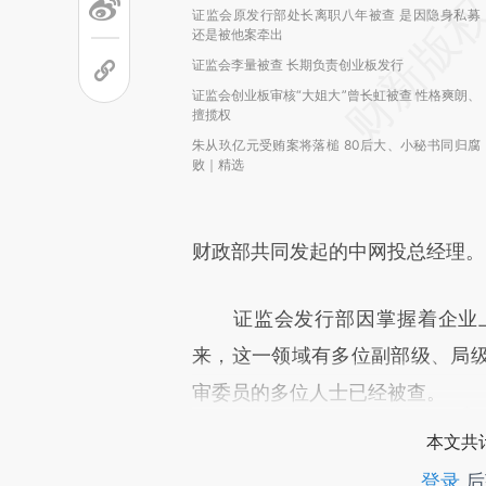
证监会原发行部处长离职八年被查 是因隐身私募
还是被他案牵出
证监会李量被查 长期负责创业板发行
证监会创业板审核“大姐大”曾长虹被查 性格爽朗、
擅揽权
朱从玖亿元受贿案将落槌 80后大、小秘书同归腐
败｜精选
财政部共同发起的中网投总经理。
证监会发行部因掌握着企业上
来，这一领域有多位副部级、局
审委员的多位人士已经被查。
本文共计
登录
后