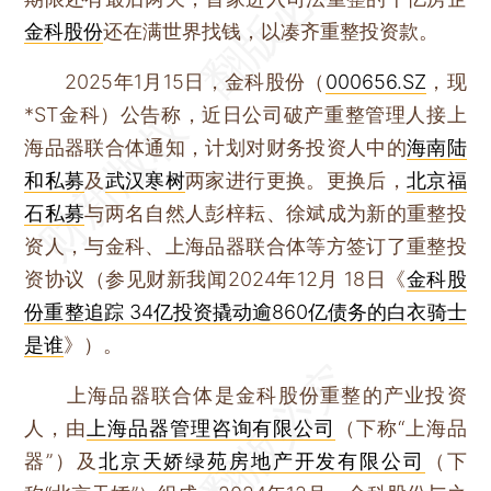
金科股份
还在满世界找钱，以凑齐重整投资款。
2025年1月15日，金科股份（
000656.SZ
，现
*ST金科）公告称，近日公司破产重整管理人接上
海品器联合体通知，计划对财务投资人中的
海南陆
和私募
及
武汉寒树
两家进行更换。更换后，
北京福
石私募
与两名自然人彭梓耘、徐斌成为新的重整投
资人，与金科、上海品器联合体等方签订了重整投
资协议（参见财新我闻2024年12月 18日《
金科股
份重整追踪 34亿投资撬动逾860亿债务的白衣骑士
是谁
》）。
上海品器联合体是金科股份重整的产业投资
人，由
上海品器管理咨询有限公司
（下称“上海品
器”）及
北京天娇绿苑房地产开发有限公司
（下