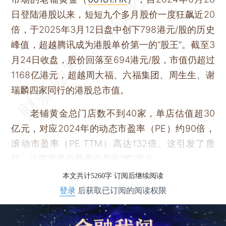
日登陆港股以来，短短九个多月股价一度狂飙近20
倍，于2025年3月12日盘中创下798港元/股的历史
峰值，超越腾讯成为港股单价第一的“股王”。截至3
月24日收盘，股价回落至694港元/股，市值仍超过
1168亿港元，超越周大福、六福集团、周生生、谢
瑞麟四家同行的港股总市值。
老铺黄金总门店数不到40家，单店估值超30
亿元，对应2024年的动态市盈率（PE）约90倍，
滚动市盈率（PE TTM）高达132倍。这引发了质
疑，这究竟是市盈率还是市“梦”率？
本文共计5260字 订阅后继续阅读
登录
后获取已订阅的阅读权限