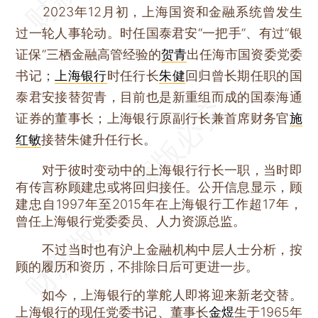
2023年12月初，上海国资和金融系统曾发生
过一轮人事轮动。时任国泰君安“一把手”、有过“银
证保”三栖金融高管经验的
贺青
出任海市国资委党委
书记；
上海银行
时任行长
朱健
回归曾长期任职的国
泰君安接替贺青，目前也是新重组而成的国泰海通
证券的董事长；上海银行原副行长兼首席财务官
施
红敏
接替朱健升任行长。
对于彼时变动中的上海银行行长一职，当时即
有传言称顾建忠或将回归接任。公开信息显示，顾
建忠自1997年至2015年在上海银行工作超17年，
曾任上海银行党委委员、人力资源总监。
不过当时也有沪上金融机构中层人士分析，按
顾的履历和资历，不排除日后可更进一步。
如今，上海银行的掌舵人即将迎来新老交替。
上海银行的现任党委书记、董事长
金煜
生于1965年