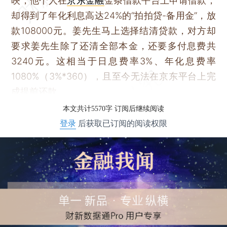
映，他个人在
京东金融
金条借款平台上申请借款，
却得到了年化利息高达24%的“拍拍贷-备用金”，放
款108000元。姜先生马上选择结清贷款，对方却
要求姜先生除了还清全部本金，还要多付息费共
3240元。这相当于日息费率3%、年化息费率
1080%（3%*360），且至今无法在京东平台上完
成提前还款。
本文共计5570字 订阅后继续阅读
登录
后获取已订阅的阅读权限