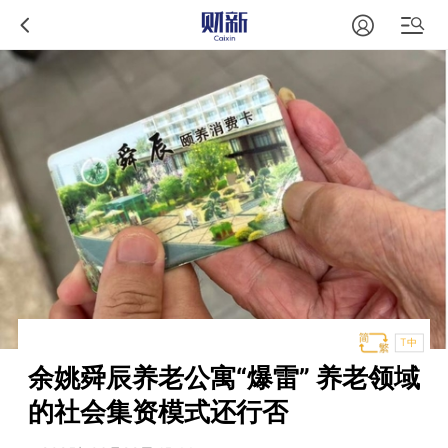
T中
余姚舜辰养老公寓“爆雷” 养老领域
的社会集资模式还行否