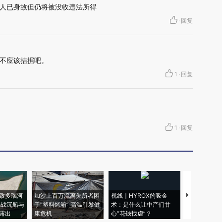
人已身故但仍将被没收违法所得
·
回复
不应该拮据吧。
1
·
回复
1
·
回复
致多瑙河
加沙上百万流离失所者困
视线｜HYROX的吸金
马航飞行员
二战沉船与
于“塑料烤箱” 高温引发健
术：是什么让中产们甘
粒摇头丸 尿
露出
康危机
心“花钱找虐”？
毒品