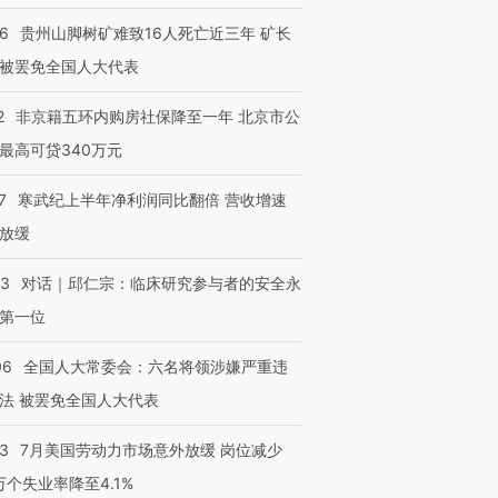
36
贵州山脚树矿难致16人死亡近三年 矿长
被罢免全国人大代表
2
非京籍五环内购房社保降至一年 北京市公
最高可贷340万元
7
寒武纪上半年净利润同比翻倍 营收增速
放缓
53
对话｜邱仁宗：临床研究参与者的安全永
第一位
06
全国人大常委会：六名将领涉嫌严重违
法 被罢免全国人大代表
43
7月美国劳动力市场意外放缓 岗位减少
3万个失业率降至4.1%