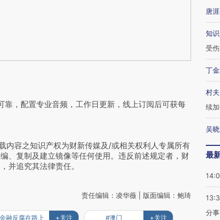
唐涯
知识
受伤
丁金
村夫
可靠，配置专业音频，工作日更新，线上订阅后可获每
续加
吴晓
载内容之知识产权为财新传媒及/或相关权利人专属所有
最
摘编、复制及建立镜像等任何使用。违反前述规定者，财
为，并追究其法律责任。
14:
责任编辑：凌华薇 | 版面编辑：鲍琦
13:
分事
#金融反腐在路上
+关注
#澳门
+关注