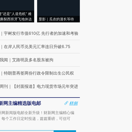
侵”还是“人道危机” 难
撕裂西班牙飞地休达
显影｜瓜农的漫长等待
｜
宇树发行市值610亿 先行者的加速和考验
｜
在岸人民币兑美元汇率连日升破6.75
我闻
｜
艾路明及多名股东被拘
｜
特朗普再签两份行政令限制出生公民权
周刊
｜
【封面报道】电力现货市场元年突进
新网主编精选版电邮
样例
新网新闻版电邮全新升级！财新网主编精心编
，每个工作日定时投递，篇篇重磅，可信可
。