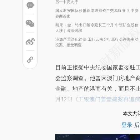
另一中资大行
国泰君安国际获批香港虚拟资产交易服务 为中资
券商首家
刚果（金）钴出口禁令延长三个月 中资矿企股价
大涨｜出海·地缘
涉嫌严重违纪违法 工行云南分行原行长许海主动
投案、接受调查
目前正接受中央纪委国家监委驻
会监察调查。他曾因澳门房地产
金融、地产的港商有关，而且不止
月12日《
工银澳门姜壹盛案再追踪
本文共计
登录
后