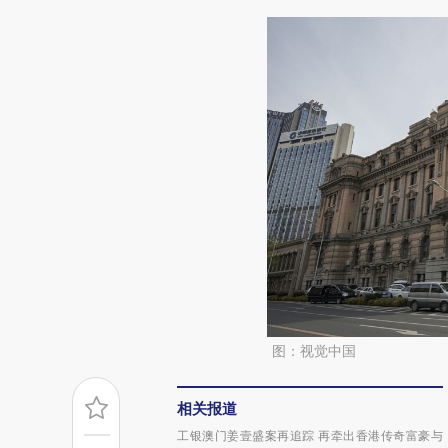
图：视觉中国
相关报道
工银澳门姜壹盛案再追踪 再牵出香港传奇富豪与