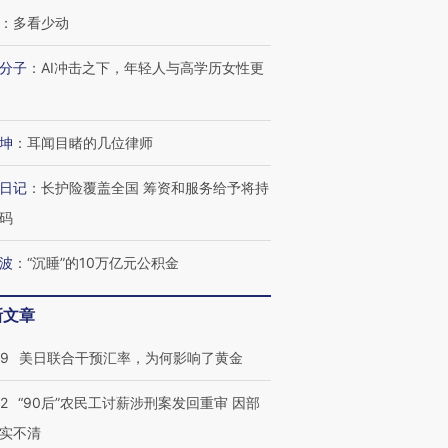
：
多看少动
分子
：
AI冲击之下，年轻人与高学历女性更
坤
：
耳闻目睹的几位律师
日记
：
长护险覆盖全国 筹资和服务给予将持
码
波
：
“沉睡”的10万亿元公积金
新文章
09
美日联合干预汇率，为何影响了黄金
32
“90后”农民工讨薪涉刑案发回重审 因部
实不清