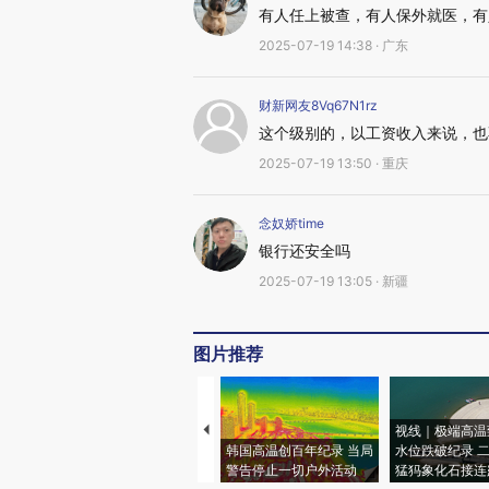
有人任上被查，有人保外就医，有
2025-07-19 14:38 · 广东
财新网友8Vq67N1rz
这个级别的，以工资收入来说，也
2025-07-19 13:50 · 重庆
念奴娇time
银行还安全吗
2025-07-19 13:05 · 新疆
图片推荐
视线｜极端高温
韩国高温创百年纪录 当局
水位跌破纪录 
警告停止一切户外活动
猛犸象化石接连