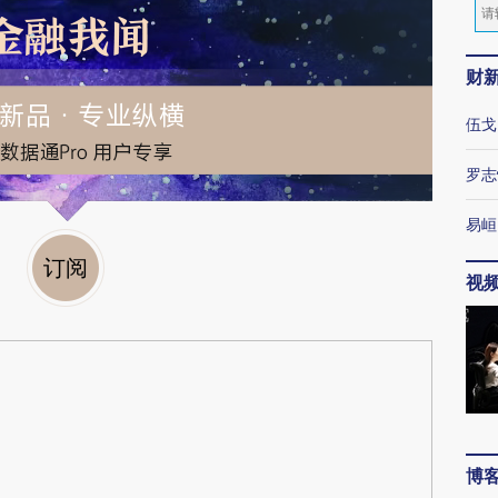
财
伍戈
罗志
易峘
订阅
视
博