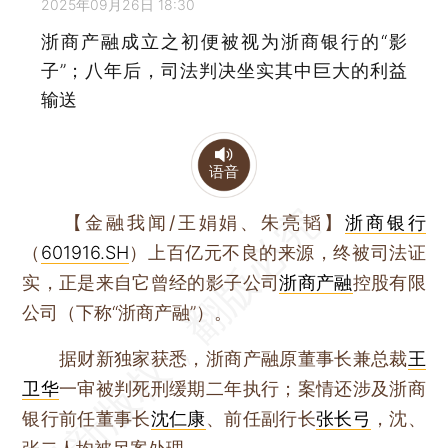
2025年09月26日 18:30
浙商产融成立之初便被视为浙商银行的“影
子”；八年后，司法判决坐实其中巨大的利益
输送
语音
【金融我闻/王娟娟、朱亮韬】
浙商银行
（
601916.SH
）上百亿元不良的来源，终被司法证
实，正是来自它曾经的影子公司
浙商产融
控股有限
公司（下称“浙商产融”）。
据财新独家获悉，浙商产融原董事长兼总裁
王
卫华
一审被判死刑缓期二年执行；案情还涉及浙商
银行前任董事长
沈仁康
、前任副行长
张长弓
，沈、