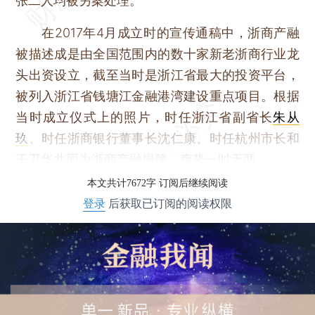
张二人均被另案处理。
在2017年4月成立时的宣传通稿中，浙商产融
被描述成是由全国范围内的数十家新老浙商行业龙
头出资设立，截至当时是浙江省最大的投资平台，
被列入浙江省钱塘江金融港湾建设重点项目。根据
当时成立仪式上的照片，时任浙江省副省长
朱从
玖
、时任浙商银行董事长沈仁康、时任杭州市长和
王卫华共同为浙商产融揭牌，声势一时无两。
本文共计7672字 订阅后继续阅读
登录
后获取已订阅的阅读权限