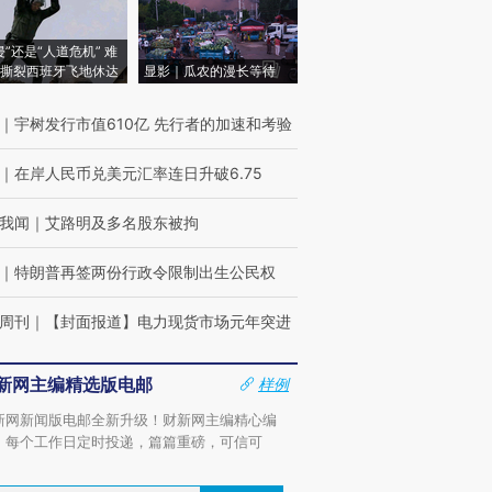
侵”还是“人道危机” 难
撕裂西班牙飞地休达
显影｜瓜农的漫长等待
｜
宇树发行市值610亿 先行者的加速和考验
｜
在岸人民币兑美元汇率连日升破6.75
我闻
｜
艾路明及多名股东被拘
｜
特朗普再签两份行政令限制出生公民权
周刊
｜
【封面报道】电力现货市场元年突进
新网主编精选版电邮
样例
新网新闻版电邮全新升级！财新网主编精心编
，每个工作日定时投递，篇篇重磅，可信可
。