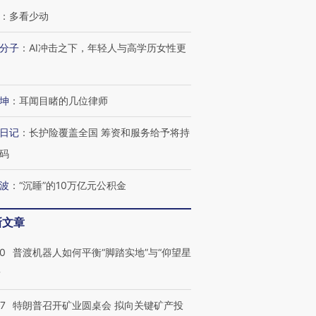
：
多看少动
分子
：
AI冲击之下，年轻人与高学历女性更
坤
：
耳闻目睹的几位律师
日记
：
长护险覆盖全国 筹资和服务给予将持
码
波
：
“沉睡”的10万亿元公积金
新文章
00
普渡机器人如何平衡“脚踏实地”与“仰望星
？
57
特朗普召开矿业圆桌会 拟向关键矿产投