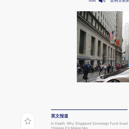
首例主权
英文报道
In Depth: Why Singapore Sovereign Fund Sued
Chinese EV-Maker Nio