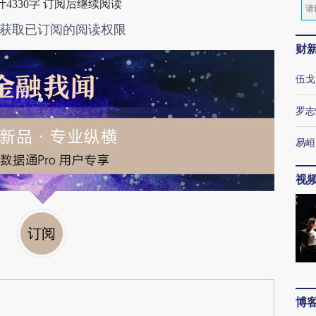
4330字 订阅后继续阅读
获取已订阅的阅读权限
财
伍戈
罗志
易峘
视
订阅
博