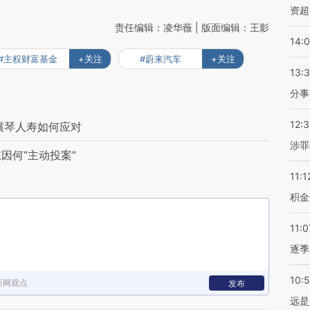
资超
责任编辑：凌华薇 | 版面编辑：王影
14:
#主权财富基金
+关注
#蔚来汽车
+关注
13:
分事
12:
横琴人寿如何应对
涉罪
因何“主动投案”
11:1
积金
11:0
逐季
10:
新网观点
发布
远是