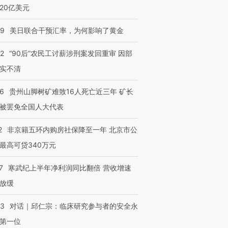
20亿美元
09
美日联合干预汇率，为何影响了黄金
32
“90后”农民工讨薪涉刑案发回重审 因部
实不清
36
贵州山脚树矿难致16人死亡近三年 矿长
被罢免全国人大代表
2
非京籍五环内购房社保降至一年 北京市公
最高可贷340万元
7
寒武纪上半年净利润同比翻倍 营收增速
放缓
53
对话｜邱仁宗：临床研究参与者的安全永
第一位