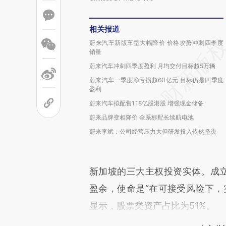
相关报道
蔚来汽车新版车型大幅降价 价格攻势冲刺四季度
销量
蔚来汽车冲刺四季度盈利 月均交付目标超5万辆
蔚来汽车一季度净亏损超60亿元 目标仍是四季度
盈利
蔚来汽车拟配售1.18亿股港股 增强现金储备
蔚来品牌变相降价 全系标配长续航电池
蔚来李斌：公司经营压力大但研发投入依然坚决
新加坡的三大主权投资实体。成立于
盈余，使命是“在可接受风险下，
显示，股票类资产占比为51%。