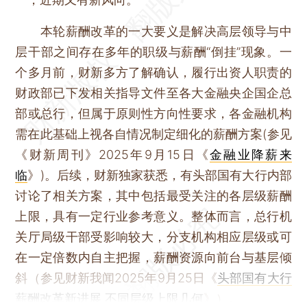
本轮薪酬改革的一大要义是解决高层领导与中
层干部之间存在多年的职级与薪酬“倒挂”现象。一
个多月前，财新多方了解确认，履行出资人职责的
财政部已下发相关指导文件至各大金融央企国企总
部或总行，但属于原则性方向性要求，各金融机构
需在此基础上视各自情况制定细化的薪酬方案(参见
《财新周刊》2025年9月15日《
金融业降薪来
临
》)。后续，财新独家获悉，有头部国有大行内部
讨论了相关方案，其中包括最受关注的各层级薪酬
上限，具有一定行业参考意义。整体而言，总行机
关厅局级干部受影响较大，分支机构相应层级或可
在一定倍数内自主把握，薪酬资源向前台与基层倾
斜（参见财新我闻2025年9月25日《
头部国有大行
薪酬改革新进展 不同层级上限几何
》）。