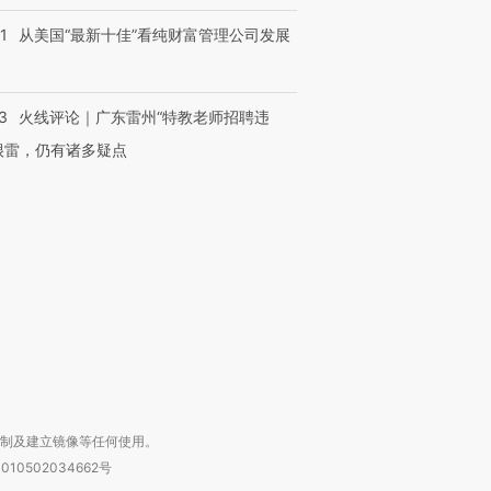
1
从美国“最新十佳”看纯财富管理公司发展
3
火线评论｜广东雷州“特教老师招聘违
很雷，仍有诸多疑点
OX的吸金
马航飞行员跨国走私7万
视线｜被称为“蟑螂”的印
让中产们甘
粒摇头丸 尿检体内含3种
度Z世代 用街头抗争将教
秘鲁纳斯
”？
毒品
育部长拱下台
13人遇难
进第四届链博
【商旅对话】华住集团
技“链”接产
【特别呈现】寻找100种
CFO：不靠规模取胜，华
【特别呈
有意思的生活方式·第三对
住三大增长引擎是什么？
有意思的
复制及建立镜像等任何使用。
010502034662号