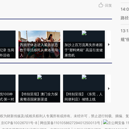
·
回复
14:0
路径
13:1
规”
西班牙休达进入紧急状态
加沙上百万流离失所者困
视线｜HYR
纪录 当局
数千非法移民从摩洛哥闯
于“塑料烤箱” 高温引发健
术：是什么
外活动
入
康危机
心“花钱找虐
【推广】走
找100种
【特别呈现】澳门全力探
【特别呈现】《东莞，人
会，让数智科
式·第一对
索葡语国家新渠道
间便利店》倾情上线
业
权为财新传媒及/或相关权利人专属所有或持有。未经许可，禁止进行转载、摘编、
京ICP备10026701号-8
|
网信算备110105862729401250013号
|
京公网安备 11