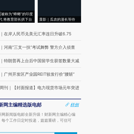
|被称为“蟑螂”的印度
代 将教育部长拱下台
显影｜瓜农的漫长等待
｜
在岸人民币兑美元汇率连日升破6.75
｜
河南“三支一扶”考试舞弊 警方介入侦查
｜
特朗普再上台后中国留学生获签数量大减
｜
广州开发区产业园REIT较发行价“腰斩”
周刊
｜
【封面报道】电力现货市场元年突进
新网主编精选版电邮
样例
新网新闻版电邮全新升级！财新网主编精心编
，每个工作日定时投递，篇篇重磅，可信可
。