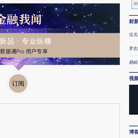
财
伍戈
罗志
易峘
视
订阅
博