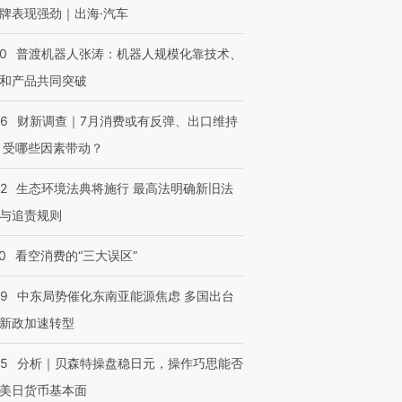
牌表现强劲｜出海·汽车
00
普渡机器人张涛：机器人规模化靠技术、
和产品共同突破
56
财新调查｜7月消费或有反弹、出口维持
 受哪些因素带动？
42
生态环境法典将施行 最高法明确新旧法
与追责规则
0
看空消费的“三大误区”
59
中东局势催化东南亚能源焦虑 多国出台
新政加速转型
05
分析｜贝森特操盘稳日元，操作巧思能否
美日货币基本面