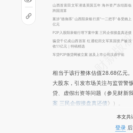
山西首富田文军潜逃英国五年 海外资产冻结面临
跨国清算
案涉“德御系” 山西阳泉银行原“一二把手”各受贿上
亿元
P2P入股阳泉银行埋下案中案 三民企假接盘真还债
骗贷千亿成山西首富 红通犯田文军英国资产被没
收1.1亿元｜特稿精选
车贷P2P微贷网被立案 波及上市公司汉鼎宇佑
相当于该行整体估值28.68亿
大股东，引发市场关注与监管警
贷、虚假出资等问题（参见财新我闻
案 三民企假接盘真还债
》）。
本文共计
登录
后