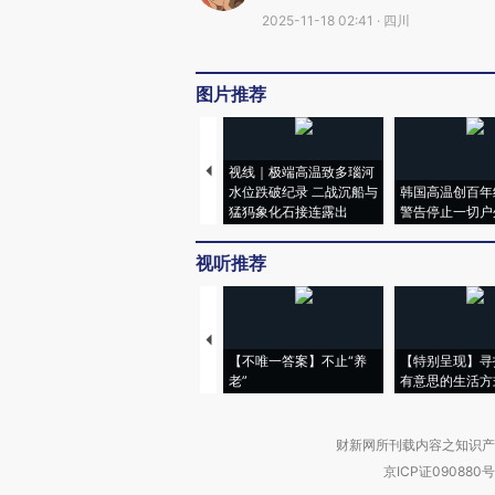
2025-11-18 02:41 · 四川
图片推荐
视线｜极端高温致多瑙河
水位跌破纪录 二战沉船与
韩国高温创百年
猛犸象化石接连露出
警告停止一切户
视听推荐
【不唯一答案】不止“养
【特别呈现】寻
老”
有意思的生活方
财新网所刊载内容之知识产
京ICP证090880号