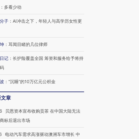
：
多看少动
分子
：
AI冲击之下，年轻人与高学历女性更
坤
：
耳闻目睹的几位律师
日记
：
长护险覆盖全国 筹资和服务给予将持
码
波
：
“沉睡”的10万亿元公积金
新文章
6
贝恩资本宣布收购贡茶 在中国大陆无法
商标后退出市场
6
电动汽车需求高涨驱动澳洲车市增长 中