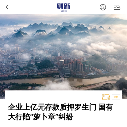
T中
企业上亿元存款质押罗生门 国有
大行陷“萝卜章”纠纷