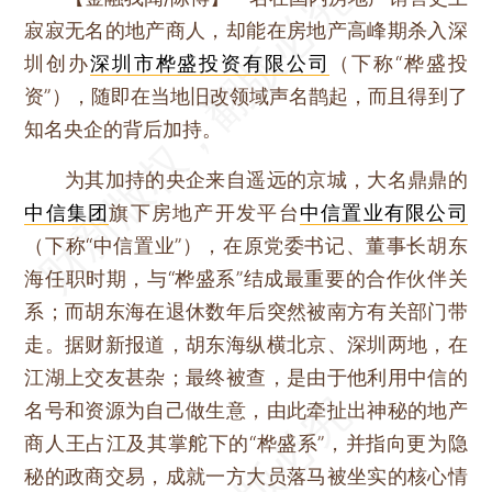
寂寂无名的地产商人，却能在房地产高峰期杀入深
圳创办
深圳市桦盛投资有限公司
（下称“桦盛投
资”），随即在当地旧改领域声名鹊起，而且得到了
知名央企的背后加持。
为其加持的央企来自遥远的京城，大名鼎鼎的
中信集团
旗下房地产开发平台
中信置业有限公司
（下称“中信置业”），在原党委书记、董事长胡东
海任职时期，与“桦盛系”结成最重要的合作伙伴关
系；而胡东海在退休数年后突然被南方有关部门带
走。据财新报道，胡东海纵横北京、深圳两地，在
江湖上交友甚杂；最终被查，是由于他利用中信的
名号和资源为自己做生意，由此牵扯出神秘的地产
商人王占江及其掌舵下的“桦盛系”，并指向更为隐
秘的政商交易，成就一方大员落马被坐实的核心情