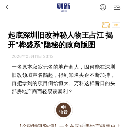
T中
起底深圳旧改神秘人物王占江 揭
开“桦盛系”隐秘的政商版图
2026年05月11日 23:13
一名原本寂寂无名的地产商人，因何能在深圳
旧改领域声名鹊起，得到知名央企不断加持，
再把拿到的项目倒给恒大、万科这样昔日的头
部房地产商而轻易获暴利？
语音
【金融我闻/陈博】
一名在国内房地产销售史上