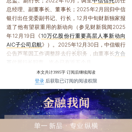
总监、副行长；2022年10月，调至
中信信托
历任
总经理、副董事长、董事长；2025年2月回归中信
银行出任党委副书记、行长，12月中旬财新独家报
道了他有望获重用的新动向（参见财新我闻2025
年12月19日《
10万亿股份行重要高层人事新动向
AIC子公司启航
》）。2025年12月30日，中信银行
公告芦苇因工作调整辞去行长职务，由董事长
方合
英
代履行长职责，迄今已有近五个月。
本文共计3995字 订阅后继续阅读
登录
后获取已订阅的阅读权限