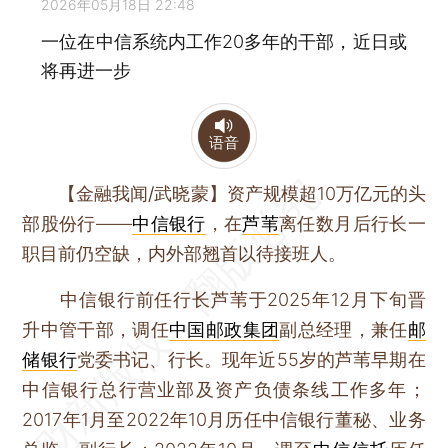
2026年05月18日 22:48
一位在中信系统内工作20多年的干部，近日或
将再进一步
语音
【金融我闻/武晓蒙】
资产规模超10万亿元的头
部股份行——
中信银行
，在
芦苇
离任数月后行长一
职目前仍空缺，内外部翘首以待接班人。
中信银行前任行长芦苇于2025年12月下旬晋
升中管干部，调任
中国邮政集团
副总经理，兼任
邮
储银行
党委书记、行长。现年近55岁的芦苇早期在
中信银行总行营业部及资产负债条线工作多年；
2017年1月至2022年10月历任中信银行董秘、业务