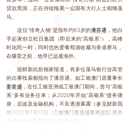
贷款黑洞，正在持续拖累一众国有大行人士相继落
马。
这位“传奇人物”是指年约63岁的
潘苏通
，他白
手起家创立松日集团（即后来的“高银系”），高峰
时叱咤一时，同时也热爱葡萄酒收藏与香港赛马，
在爆雷之前，他早已远遁海外。
据财新此前独家报道，有多位落马银行业高管
的出事线索都指向了潘苏通。如工银澳门原董事长
姜壹盛
，在任工银亚洲或工银澳门期间，曾与“高银
系”多有业务往来；从2020年开始“高银系”债务缠
身，后波及金融机构，不良逐渐暴露（参见财新我
闻2025年7月12日《
工银澳门姜壹盛案再追踪 再牵
出香港传奇富豪与另一中资大行
》）。