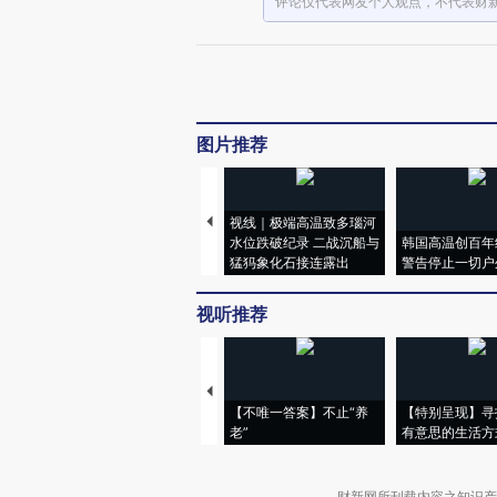
评论仅代表网友个人观点，不代表财
图片推荐
视线｜极端高温致多瑙河
水位跌破纪录 二战沉船与
韩国高温创百年
猛犸象化石接连露出
警告停止一切户
视听推荐
【不唯一答案】不止“养
【特别呈现】寻
老”
有意思的生活方
财新网所刊载内容之知识产