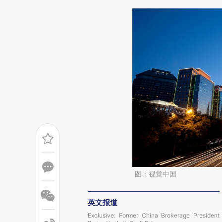
图：视觉中国
英文报道
Exclusive: Former China Brokerage President