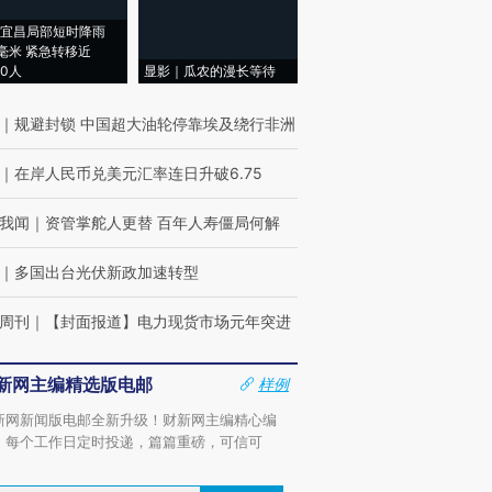
宜昌局部短时降雨
8毫米 紧急转移近
00人
显影｜瓜农的漫长等待
｜
规避封锁 中国超大油轮停靠埃及绕行非洲
｜
在岸人民币兑美元汇率连日升破6.75
我闻
｜
资管掌舵人更替 百年人寿僵局何解
｜
多国出台光伏新政加速转型
周刊
｜
【封面报道】电力现货市场元年突进
新网主编精选版电邮
样例
新网新闻版电邮全新升级！财新网主编精心编
，每个工作日定时投递，篇篇重磅，可信可
。