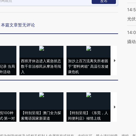
新网观点
发布
14:
光伏
本篇文章暂无评论
14:
撬动
西班牙休达进入紧急状态
加沙上百万流离失所者困
视线｜HYR
纪录 当局
数千非法移民从摩洛哥闯
于“塑料烤箱” 高温引发健
术：是什么
外活动
入
康危机
心“花钱找虐
【推广】走
找100种
【特别呈现】澳门全力探
【特别呈现】《东莞，人
会，让数智科
式·第一对
索葡语国家新渠道
间便利店》倾情上线
业
权为财新传媒及/或相关权利人专属所有或持有。未经许可，禁止进行转载、摘编、