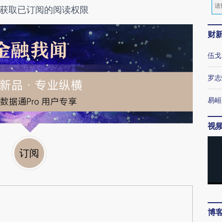
获取已订阅的阅读权限
财
伍戈
罗志
易峘
视
订阅
博