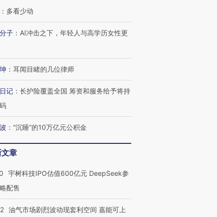
：
多看少动
分子
：
AI冲击之下，年轻人与高学历女性更
坤
：
耳闻目睹的几位律师
日记
：
长护险覆盖全国 筹资和服务给予将持
码
波
：
“沉睡”的10万亿元公积金
新文章
0
宇树科技IPO估值600亿元 DeepSeek参
略配售
22
油气市场剧烈波动现套利空间 嘉能可上