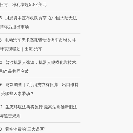
扭亏、净利增超50亿美元
6
贝恩资本宣布收购贡茶 在中国大陆无法
商标后退出市场
6
电动汽车需求高涨驱动澳洲车市增长 中
牌表现强劲｜出海·汽车
00
普渡机器人张涛：机器人规模化靠技术、
和产品共同突破
56
财新调查｜7月消费或有反弹、出口维持
 受哪些因素带动？
42
生态环境法典将施行 最高法明确新旧法
与追责规则
0
看空消费的“三大误区”