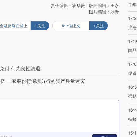
半年
责任编辑：凌华薇 | 版面编辑：王永
图片编辑：刘青
17:2
#金融反腐在路上
+关注
#中信建投
+关注
注册
17:1
国品
17:
兑付 何为良性清退
渠道
亿 一家股份行深圳分行的资产质量迷雾
16:
强劲
16:
衔接
15:1