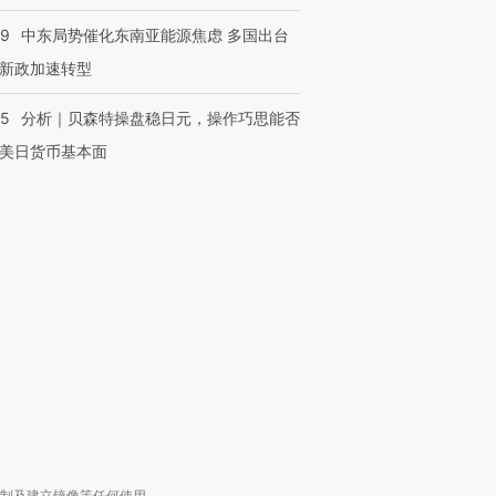
59
中东局势催化东南亚能源焦虑 多国出台
新政加速转型
05
分析｜贝森特操盘稳日元，操作巧思能否
美日货币基本面
OX的吸金
马航飞行员跨国走私7万
视线｜被称为“蟑螂”的印
让中产们甘
粒摇头丸 尿检体内含3种
度Z世代 用街头抗争将教
秘鲁纳斯
”？
毒品
育部长拱下台
13人遇难
进第四届链博
【商旅对话】华住集团
技“链”接产
【特别呈现】寻找100种
CFO：不靠规模取胜，华
【特别呈
有意思的生活方式·第三对
住三大增长引擎是什么？
有意思的
复制及建立镜像等任何使用。