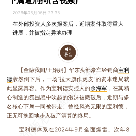
下属遭刑拘(含视频)
2026年06月05日 23:35
在外部投资人多次报案后，近期案件取得重大
进展，并被指定异地办理
语音
【金融我闻/王娟娟】
华东头部豪车经销商
宝利
德
轰然倒下后，一场“拉大旗作虎皮”的资本迷局就
此显露真容。作为宝利德实控人的
余海军
，在其精
心制造的氛围感中吹起的泡沫被戳破后，近期与多
名核心下属一同被带走。曾经风光无限的宝利德，
正无可挽回地步入破产清算的终局。
宝利德体系在2024年9月全面爆雷。次年8