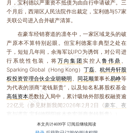
月，宝利德以严重资不抵债为由自行申请破产。三
个月后，西湖区人民法院作出裁定，宝利德与57家
关联公司进入合并破产清算。
在豪车经销赛道的凛冬中，一家区域龙头的破
产原本不算特别起眼。但宝利德案非典型之处在
于，短短几年间，余海军以IPO为诱饵，对公司进
行系统性包装，将
万向集团
实控人
鲁伟鼎
、
Sparking Global（Hong Kong）
丁磊
、
杭州舟轩股
权投资管理合伙企业
胡晓明
、
同花顺
董事长
易峥
等
为代表的浙商“老钱新贵”，以及知名私募股权基金
高瓴资本
悉数拉入局中，累计吸纳外部股权融资逾
22亿元（参见财新我闻2026年2月2日《
豪车、夜
宴与谎言 宝利德阴阳账本套牢浙商老钱新贵
》）。
本文共计4699字 订阅后继续阅读
登录
后获取已订阅的阅读权限