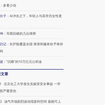
：
多看少动
分子
：
AI冲击之下，年轻人与高学历女性更
坤
：
耳闻目睹的几位律师
日记
：
长护险覆盖全国 筹资和服务给予将持
码
波
：
“沉睡”的10万亿元公积金
新文章
1
北京化工大学发生实验室安全事故 一学
部严重受伤
22
油气市场剧烈波动现套利空间 嘉能可上