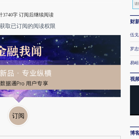
3740字 订阅后继续阅读
财
获取已订阅的阅读权限
伍戈
罗志
易峘
视
订阅
博