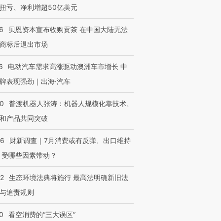
扭亏、净利增超50亿美元
6
贝恩资本宣布收购贡茶 在中国大陆无法
商标后退出市场
6
电动汽车需求高涨驱动澳洲车市增长 中
牌表现强劲｜出海·汽车
00
普渡机器人张涛：机器人规模化靠技术、
和产品共同突破
56
财新调查｜7月消费或有反弹、出口维持
 受哪些因素带动？
42
生态环境法典将施行 最高法明确新旧法
与追责规则
0
看空消费的“三大误区”