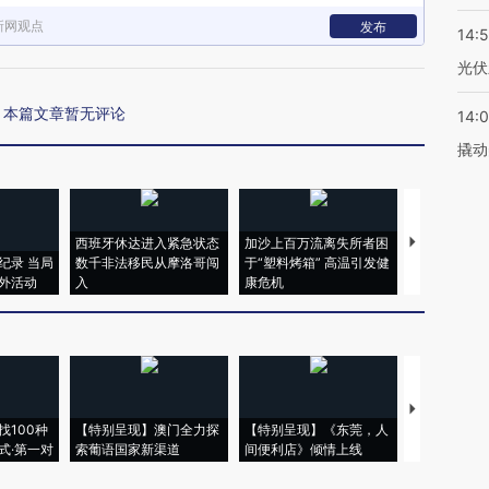
新网观点
发布
14:
光伏
本篇文章暂无评论
14:
撬动
西班牙休达进入紧急状态
加沙上百万流离失所者困
视线｜HYR
纪录 当局
数千非法移民从摩洛哥闯
于“塑料烤箱” 高温引发健
术：是什么
外活动
入
康危机
心“花钱找虐
【推广】走
找100种
【特别呈现】澳门全力探
【特别呈现】《东莞，人
会，让数智科
式·第一对
索葡语国家新渠道
间便利店》倾情上线
业