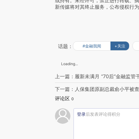
或持有。未经许可，禁止进行转载、
新传媒将对其终止服务，公布侵权行
话题：
#金融我闻
+关注
Loading...
上一篇：履新未满月 “70后”金融监
下一篇：人保集团原副总裁俞小平被查
评论区
0
登录
后发表评论得积分