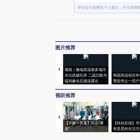
评论仅代表网友个人观点，不代表财
图片推荐
视线｜极端高温致多瑙河
水位跌破纪录 二战沉船与
韩国高温创百年
猛犸象化石接连露出
警告停止一切户
视听推荐
【不唯一答案】不止“养
【特别呈现】寻
老”
有意思的生活方