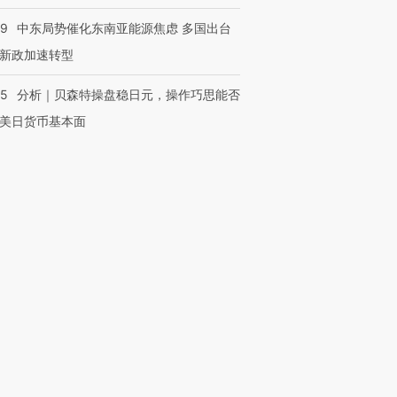
59
中东局势催化东南亚能源焦虑 多国出台
新政加速转型
05
分析｜贝森特操盘稳日元，操作巧思能否
美日货币基本面
OX的吸金
马航飞行员跨国走私7万
视线｜被称为“蟑螂”的印
让中产们甘
粒摇头丸 尿检体内含3种
度Z世代 用街头抗争将教
秘鲁纳斯
”？
毒品
育部长拱下台
13人遇难
进第四届链博
【商旅对话】华住集团
技“链”接产
【特别呈现】寻找100种
CFO：不靠规模取胜，华
【特别呈
有意思的生活方式·第三对
住三大增长引擎是什么？
有意思的