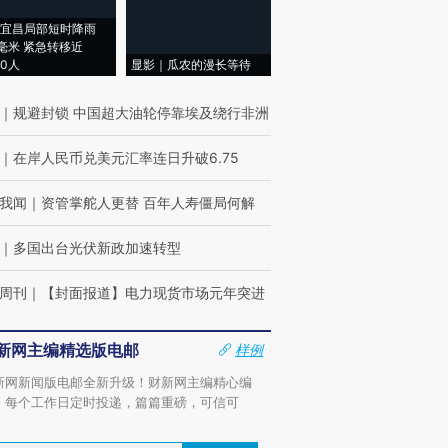
宜昌局部短时降雨
8毫米 紧急转移近
00人
显影｜瓜农的漫长等待
｜
规避封锁 中国超大油轮停靠埃及绕行非洲
｜
在岸人民币兑美元汇率连日升破6.75
我闻
｜
资管掌舵人更替 百年人寿僵局何解
｜
多国出台光伏新政加速转型
周刊
｜
【封面报道】电力现货市场元年突进
新网主编精选版电邮
样例
新网新闻版电邮全新升级！财新网主编精心编
，每个工作日定时投递，篇篇重磅，可信可
。