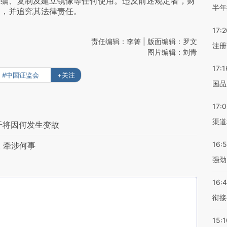
摘编、复制及建立镜像等任何使用。违反前述规定者，财
半年
为，并追究其法律责任。
17:2
责任编辑：李箐 | 版面编辑：罗文
注册
图片编辑：刘青
17:1
#中国证监会
+关注
国品
17:
渠道
管干将因何发生变故
16:
 牵涉何事
强劲
16:
衔接
15:1