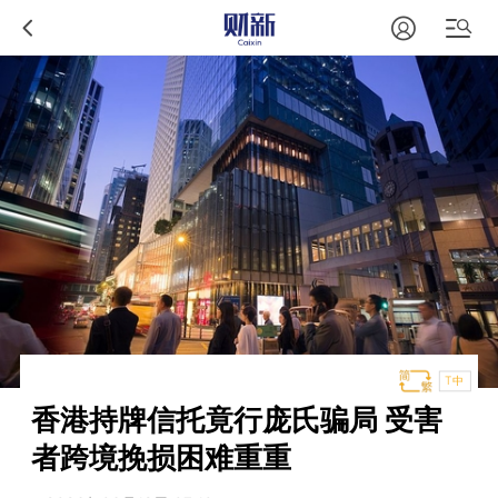
T中
香港持牌信托竟行庞氏骗局 受害
者跨境挽损困难重重