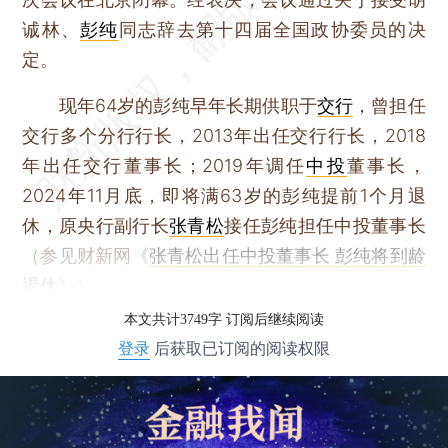
诚林、
彭纯
同志辞去第十四届全国政协委员的决
定。
现年64岁的彭纯早年长期供职于
交行
，曾担任
交行多个分行行长，2013年出任交行行长，2018
年出任交行董事长；2019年调任
中投
董事长，
2024年11月底，即将满63岁的彭纯提前1个月退
休，原央行副行长
张青松
接任彭纯担任中投董事长
（参见财新网《
张青松出任中投董事长 彭纯将到龄
退休
》）。
本文共计3749字 订阅后继续阅读
登录
后获取已订阅的阅读权限