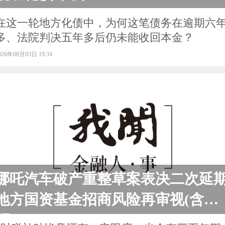
在这一轮地方化债中，为何这笔债务在逾期六
多、法院判决五年多后仍未能收回本金？
026年08月03日 19:34
哪吒汽车破产重整草案表决二次延
地方国资基金招商风险再审视(含视
频)