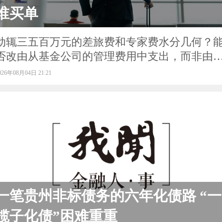
谁买单
动辄三五百万元的差旅费和专家费水分几何？
否改由从基金公司的管理费用中支出，而非由
金变相返点？
026年08月04日 21:21
一笔贵州非标债务的六年化债路 “一
揽子化债”困难重重