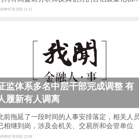
送上刑事审判席
026年07月29日 21:12
证监体系多名中层干部完成调整 有
人履新有人调离
此前拖延了一段时间的人事安排落定，相关人
已相继到岗，涉及会机关、交易所和会管单位
026年07月28日 23:09