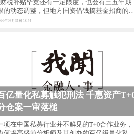
“财税补贴毕竟还有一定限度，也会有三五年期
限的动态调整，但地方国资借钱搞基金招商的
险是巨大的”
026年07月31日 18:44
百亿量化私募触犯刑法 千惠资产T+
分仓案一审落槌
一项在中国私募行业并不鲜见的T+0合作业务，
为何将高盛前分析师及其创办的百亿级量化私