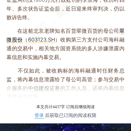
年、多次状告证监会后，近日迎来终审判决，仍以
败诉告终。
在这桩北京老牌知名百货翠微百货的母公司
翠
微股份
（
603123.SH
）收购第三方支付公司海科融
通的交易中，相关地方国资系统的多人涉嫌泄露内
幕信息和实施内幕交易。
不仅如此，被收购标的海科融通时任财务总
监，将内幕信息泄露给了母公司高管；参与交易中
介服务的
中信建投证券
的工作人员，还将内幕信息
泄露给了前妻……
本文共计4437字 订阅后继续阅读
登录
后获取已订阅的阅读权限