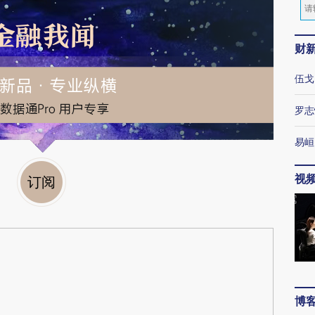
财
伍戈
罗志
易峘
视
订阅
博