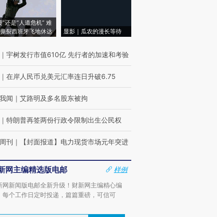
侵”还是“人道危机” 难
撕裂西班牙飞地休达
显影｜瓜农的漫长等待
｜
宇树发行市值610亿 先行者的加速和考验
｜
在岸人民币兑美元汇率连日升破6.75
我闻
｜
艾路明及多名股东被拘
｜
特朗普再签两份行政令限制出生公民权
周刊
｜
【封面报道】电力现货市场元年突进
新网主编精选版电邮
样例
新网新闻版电邮全新升级！财新网主编精心编
，每个工作日定时投递，篇篇重磅，可信可
。