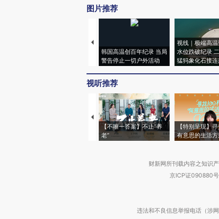
图片推荐
视线｜极端高温
韩国高温创百年纪录 当局
水位跌破纪录 
警告停止一切户外活动
猛犸象化石接连
视听推荐
【不唯一答案】不止“养
【特别呈现】寻
老”
有意思的生活方
财新网所刊载内容之知识产
京ICP证090880号
违法和不良信息举报电话（涉网络暴力有