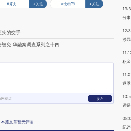
#算力
+关注
#比特币
+关注
13:
分事
12:
巨头的交手
涉罪
管被免|华融案调查系列之十四
11:1
积金
11:0
逐季
10:
新网观点
发布
远是
08:
本篇文章暂无评论
纪违