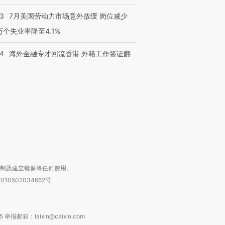
43
7月美国劳动力市场意外放缓 岗位减少
3万个失业率降至4.1%
跨国走私7万
视线｜被称为“蟑螂”的印
视线｜“入侵”还是“人道危
检体内含3种
14
海外金融专才回流香港 外籍工作签证翻
度Z世代 用街头抗争将教
机”？难民潮撕裂西班牙
秘鲁纳斯
育部长拱下台
飞地休达
13人遇难
进第四届链博
【商旅对话】华住集团
技“链”接产
【特别呈现】寻找100种
CFO：不靠规模取胜，华
【特别呈
有意思的生活方式·第三对
住三大增长引擎是什么？
有意思的
复制及建立镜像等任何使用。
010502034662号
箱：laixin@caixin.com