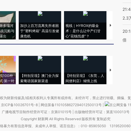
21:
2.
致多瑙河
加沙上百万流离失所者困
视线｜HYROX的吸金
马航飞行员
二战沉船与
于“塑料烤箱” 高温引发健
术：是什么让中产们甘
粒摇头丸 尿
20:
露出
康危机
心“花钱找虐”？
毒品
倍
【推广】走
找100种
【特别呈现】澳门全力探
【特别呈现】《东莞，人
会，让数智科
式·第一对
索葡语国家新渠道
间便利店》倾情上线
业
权为财新传媒及/或相关权利人专属所有或持有。未经许可，禁止进行转载、摘编、
京ICP备10026701号-8
|
网信算备110105862729401250013号
|
京公网安备 11
广播电视节目制作经营许可证：京第01015号
|
出版物经营许可证：第直100013号
Copyright 财新网 All Rights Reserved 版权所有 复制必究
害信息举报、未成年人举报、谣言信息）：010-85905050 13195200605 举报邮