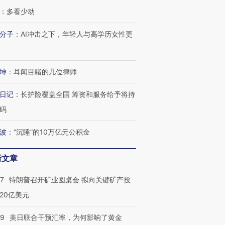
：
多看少动
分子
：
AI冲击之下，年轻人与高学历女性更
坤
：
耳闻目睹的几位律师
日记
：
长护险覆盖全国 筹资和服务给予将持
码
波
：
“沉睡”的10万亿元公积金
新文章
57
特朗普召开矿业圆桌会 拟向关键矿产投
20亿美元
09
美日联合干预汇率，为何影响了黄金