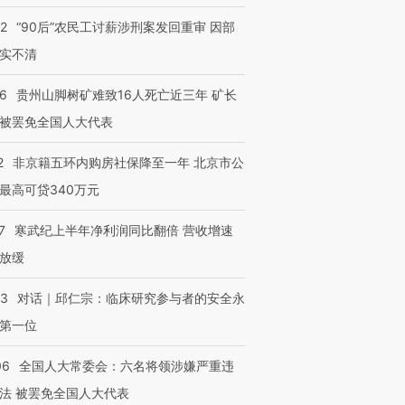
32
“90后”农民工讨薪涉刑案发回重审 因部
实不清
36
贵州山脚树矿难致16人死亡近三年 矿长
被罢免全国人大代表
2
非京籍五环内购房社保降至一年 北京市公
最高可贷340万元
7
寒武纪上半年净利润同比翻倍 营收增速
放缓
53
对话｜邱仁宗：临床研究参与者的安全永
第一位
06
全国人大常委会：六名将领涉嫌严重违
法 被罢免全国人大代表