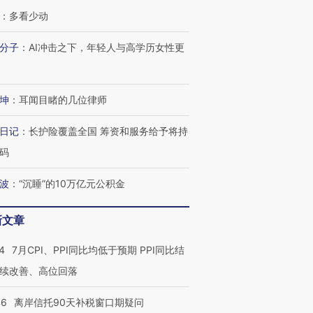
：
多看少动
分子
：
AI冲击之下，年轻人与高学历女性更
坤
：
耳闻目睹的几位律师
日记
：
长护险覆盖全国 筹资和服务给予将持
码
波
：
“沉睡”的10万亿元公积金
新文章
4
7月CPI、PPI同比均低于预期 PPI同比结
续改善、高位回落
46
离岸信托90天补税窗口期疑问