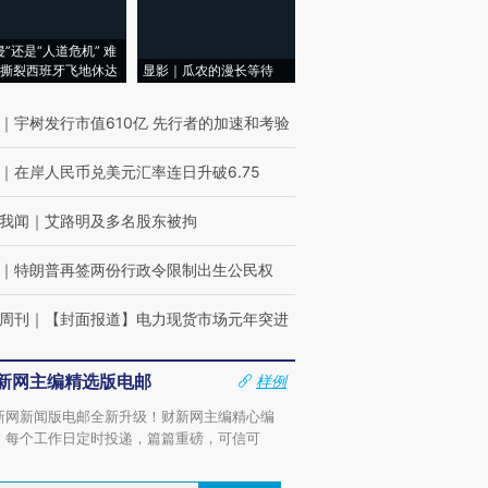
侵”还是“人道危机” 难
撕裂西班牙飞地休达
显影｜瓜农的漫长等待
｜
宇树发行市值610亿 先行者的加速和考验
｜
在岸人民币兑美元汇率连日升破6.75
我闻
｜
艾路明及多名股东被拘
｜
特朗普再签两份行政令限制出生公民权
周刊
｜
【封面报道】电力现货市场元年突进
新网主编精选版电邮
样例
新网新闻版电邮全新升级！财新网主编精心编
，每个工作日定时投递，篇篇重磅，可信可
。