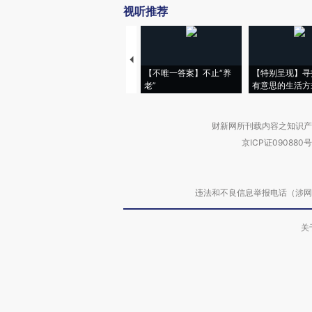
视听推荐
【不唯一答案】不止“养
【特别呈现】寻
老”
有意思的生活方
财新网所刊载内容之知识产
京ICP证090880号
违法和不良信息举报电话（涉网络暴力有
关