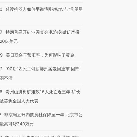
00
普渡机器人如何平衡“脚踏实地”与“仰望星
？
57
特朗普召开矿业圆桌会 拟向关键矿产投
20亿美元
09
美日联合干预汇率，为何影响了黄金
32
“90后”农民工讨薪涉刑案发回重审 因部
实不清
36
贵州山脚树矿难致16人死亡近三年 矿长
被罢免全国人大代表
2
非京籍五环内购房社保降至一年 北京市公
”还是“人道危
湖北宜昌局部短时降雨
哈尔滨遭遇短时极端强降
撕裂西班牙
128毫米 紧急转移近
雨 3小时累计雨量超80毫
秘鲁纳斯
最高可贷340万元
4000人
米
13人遇难