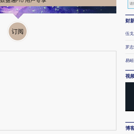
财
订阅
伍戈
罗志
易峘
视
博