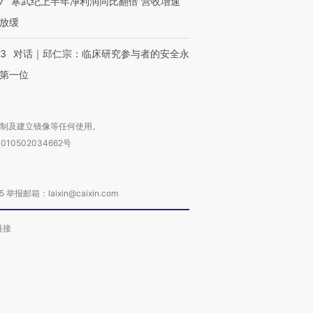
7
寒武纪上半年净利润同比翻倍 营收增速
放缓
53
对话｜邱仁宗：临床研究参与者的安全永
进第四届链博
【商旅对话】华住集团
技“链”接产
【特别呈现】寻找100种
CFO：不靠规模取胜，华
【特别呈
第一位
有意思的生活方式·第三对
住三大增长引擎是什么？
有意思的
复制及建立镜像等任何使用。
010502034662号
箱：laixin@caixin.com
链接