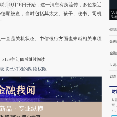
联。9月16日开始，这一消息有所流传，多位接近
“入
孙德顺被查，当时包括其太太、孩子、秘书、司机
民潮
特稿
一直是关机状态。中信银行方面也未就相关事项
金融
金融
3129字 订阅后继续阅读
世界
获取已订阅的阅读权限
财新
财
财
写
引