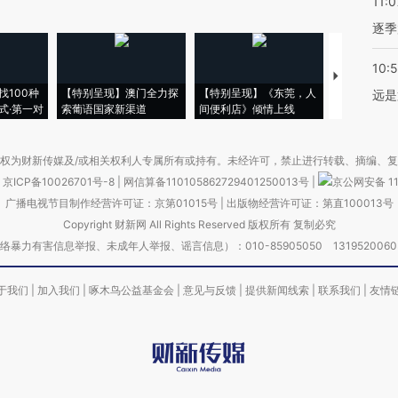
11:0
逐季
10:
【推广】走
找100种
【特别呈现】澳门全力探
【特别呈现】《东莞，人
会，让数智科
远是
式·第一对
索葡语国家新渠道
间便利店》倾情上线
业
权为财新传媒及/或相关权利人专属所有或持有。未经许可，禁止进行转载、摘编、
京ICP备10026701号-8
|
网信算备110105862729401250013号
|
京公网安备 11
广播电视节目制作经营许可证：京第01015号
|
出版物经营许可证：第直100013号
Copyright 财新网 All Rights Reserved 版权所有 复制必究
害信息举报、未成年人举报、谣言信息）：010-85905050 13195200605 举报邮
于我们
|
加入我们
|
啄木鸟公益基金会
|
意见与反馈
|
提供新闻线索
|
联系我们
|
友情