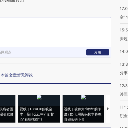
17:
空”
15:
资超
14:
新网观点
发布
13:
分事
本篇文章暂无评论
12:
涉罪
11:1
失所者困
视线｜HYROX的吸金
视线｜被称为“蟑螂”的印
视线｜“入侵
高温引发健
术：是什么让中产们甘
度Z世代 用街头抗争将教
机”？难民潮
积金
心“花钱找虐”？
育部长拱下台
飞地休达