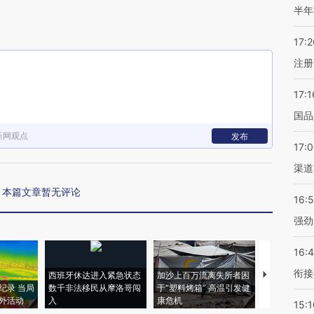
半年
17:2
注册
17:1
国品
新网观点
发布
17:
渠道
本篇文章暂无评论
16:
强劲
16:
衔接
西班牙休达进入紧急状态
加沙上百万流离失所者困
视线｜HYR
纪录 当局
数千非法移民从摩洛哥闯
于“塑料烤箱” 高温引发健
术：是什么
外活动
入
康危机
心“花钱找虐
15:1