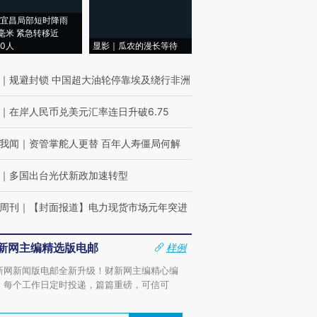
宜昌局部短时降雨
8毫米 紧急转移近
00人
显影｜瓜农的漫长等待
｜
规避封锁 中国超大油轮停靠埃及绕行非洲
｜
在岸人民币兑美元汇率连日升破6.75
我闻
｜
资管掌舵人更替 百年人寿僵局何解
｜
多国出台光伏新政加速转型
周刊
｜
【封面报道】电力现货市场元年突进
新网主编精选版电邮
样例
新网新闻版电邮全新升级！财新网主编精心编
，每个工作日定时投递，篇篇重磅，可信可
。