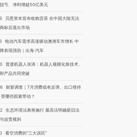
扭亏、净利增超50亿美元
6
贝恩资本宣布收购贡茶 在中国大陆无法
商标后退出市场
6
电动汽车需求高涨驱动澳洲车市增长 中
牌表现强劲｜出海·汽车
00
普渡机器人张涛：机器人规模化靠技术、
和产品共同突破
56
财新调查｜7月消费或有反弹、出口维持
 受哪些因素带动？
42
生态环境法典将施行 最高法明确新旧法
与追责规则
OX的吸金
马航飞行员跨国走私7万
视线｜被称为“蟑螂”的印
让中产们甘
粒摇头丸 尿检体内含3种
度Z世代 用街头抗争将教
秘鲁纳斯
”？
毒品
育部长拱下台
13人遇难
0
看空消费的“三大误区”