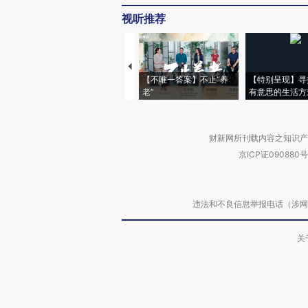
视听推荐
【不唯一答案】不止“养
【特别呈现】寻
老”
有意思的生活方
财新网所刊载内容之知识产
京ICP证090880号
违法和不良信息举报电话（涉网络暴力有
关