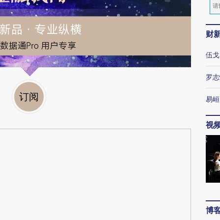
财
伍戈
罗志
订阅
易峘
视
博