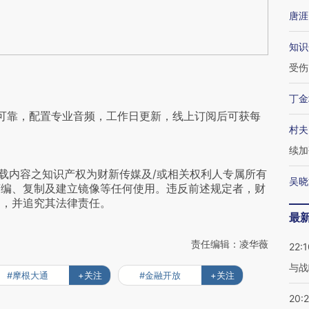
唐涯
知识
受伤
丁金
可靠，配置专业音频，工作日更新，线上订阅后可获每
村夫
续加
载内容之知识产权为财新传媒及/或相关权利人专属所有
吴晓
摘编、复制及建立镜像等任何使用。违反前述规定者，财
为，并追究其法律责任。
最
责任编辑：凌华薇
22:1
与战
#摩根大通
+关注
#金融开放
+关注
20: