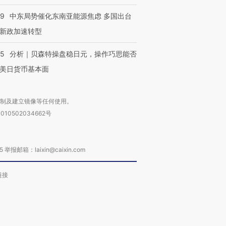
59
中东局势催化东南亚能源焦虑 多国出台
新政加速转型
进第四届链博
【商旅对话】华住集团
05
分析｜贝森特操盘稳日元，操作巧思能否
技“链”接产
【特别呈现】寻找100种
CFO：不靠规模取胜，华
【特别呈
有意思的生活方式·第三对
住三大增长引擎是什么？
有意思的
美日货币基本面
复制及建立镜像等任何使用。
010502034662号
箱：laixin@caixin.com
链接