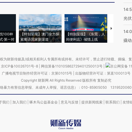
14:
光伏
【推广】走
14:
找100种
【特别呈现】澳门全力探
【特别呈现】《东莞，人
会，让数智科
式·第一对
索葡语国家新渠道
间便利店》倾情上线
业
撬动
权为财新传媒及/或相关权利人专属所有或持有。未经许可，禁止进行转载、摘编、
京ICP备10026701号-8
|
网信算备110105862729401250013号
|
京公网安备 11
广播电视节目制作经营许可证：京第01015号
|
出版物经营许可证：第直100013号
Copyright 财新网 All Rights Reserved 版权所有 复制必究
害信息举报、未成年人举报、谣言信息）：010-85905050 13195200605 举报邮
于我们
|
加入我们
|
啄木鸟公益基金会
|
意见与反馈
|
提供新闻线索
|
联系我们
|
友情