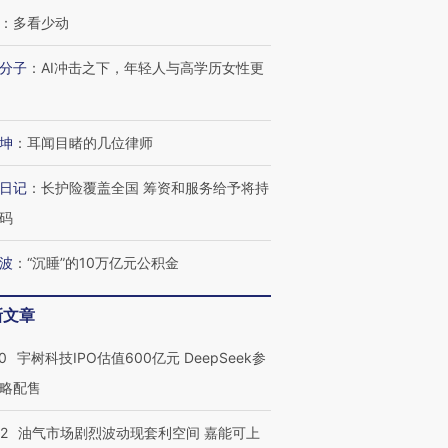
：
多看少动
分子
：
AI冲击之下，年轻人与高学历女性更
坤
：
耳闻目睹的几位律师
日记
：
长护险覆盖全国 筹资和服务给予将持
码
波
：
“沉睡”的10万亿元公积金
新文章
0
宇树科技IPO估值600亿元 DeepSeek参
略配售
22
油气市场剧烈波动现套利空间 嘉能可上