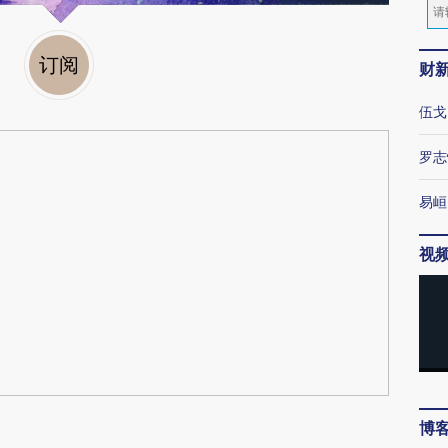
订阅
财
伍戈
罗志
易峘
视
博