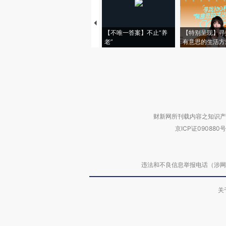
【不唯一答案】不止“养
【特别呈现】寻
老”
有意思的生活方
财新网所刊载内容之知识产
京ICP证090880号
违法和不良信息举报电话（涉网络暴力有
关