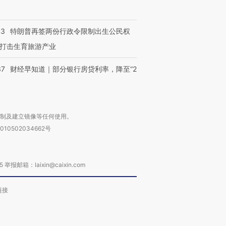
进第四届链博
【商旅对话】华住集团
43
特朗普再签两份行政令限制出生公民权
技“链”接产
【特别呈现】寻找100种
CFO：不靠规模取胜，华
【特别呈
有意思的生活方式·第三对
住三大增长引擎是什么？
有意思的
打击生育旅游产业
37
财经早知道｜部分银行房贷利率，降至“2
复制及建立镜像等任何使用。
010502034662号
箱：laixin@caixin.com
链接