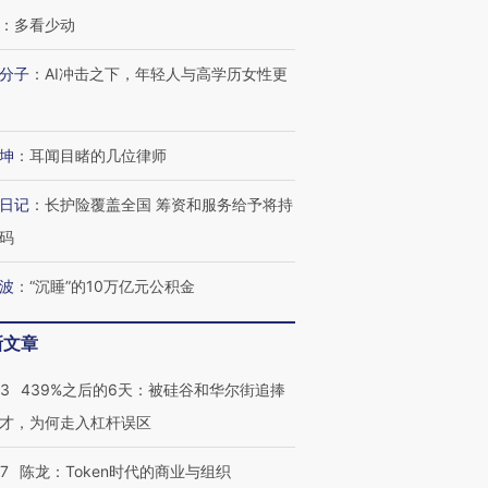
：
多看少动
分子
：
AI冲击之下，年轻人与高学历女性更
坤
：
耳闻目睹的几位律师
日记
：
长护险覆盖全国 筹资和服务给予将持
码
波
：
“沉睡”的10万亿元公积金
新文章
53
439%之后的6天：被硅谷和华尔街追捧
才，为何走入杠杆误区
07
陈龙：Token时代的商业与组织