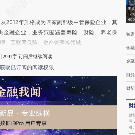
差。不代表财新观点和立场。推荐点击链接阅读原
湖北
12
40
保
从2012年升格成为四家副部级中管保险企业，其
央金融企业，业务范围涵盖寿险、财险、养老保
独家
理、互联网保险、资产管理等领域。
金融
2991字 订阅后继续阅读
金融
获取已订阅的阅读权限
能源
财新
财
财
写
引