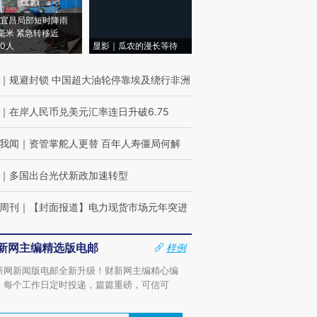
宜昌局部短时降雨
8毫米 紧急转移近
00人
显影｜瓜农的漫长等待
｜
规避封锁 中国超大油轮停靠埃及绕行非洲
｜
在岸人民币兑美元汇率连日升破6.75
我闻
｜
资管掌舵人更替 百年人寿僵局何解
｜
多国出台光伏新政加速转型
周刊
｜
【封面报道】电力现货市场元年突进
新网主编精选版电邮
样例
新网新闻版电邮全新升级！财新网主编精心编
，每个工作日定时投递，篇篇重磅，可信可
。