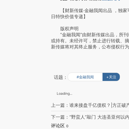
【财新传媒·金融我闻出品 ，独家
日特快价值专递】
版权声明
“金融我闻”由财新传媒出品，所刊
或持有。未经许可，禁止进行转载、
新传媒将对其终止服务，公布侵权行
话题：
#金融我闻
+关注
Loading...
上一篇：谁来接盘千亿债权？|方正破
下一篇：“野蛮人”敲门 大连圣亚何以
评论区
0