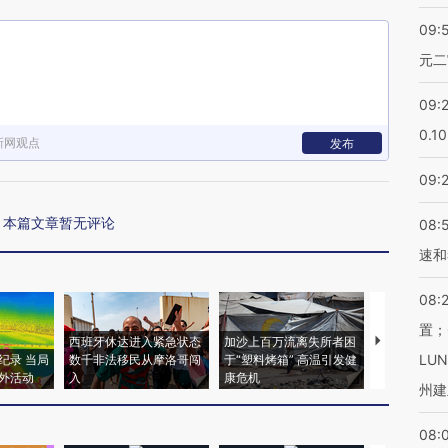
09:
元二
09:
0.1
新网观点
发布
09:
本篇文章暂无评论
08:
速和
08:
置；
西班牙休达进入紧急状态
加沙上百万流离失所者困
视线｜HYR
LU
纪录 当局
数千非法移民从摩洛哥闯
于“塑料烤箱” 高温引发健
术：是什么
外活动
入
康危机
心“花钱找虐
州建
08: