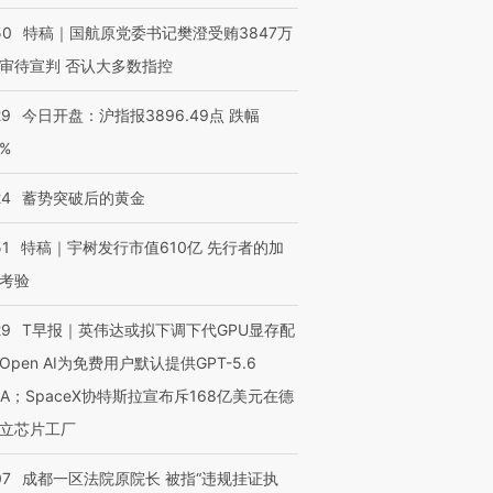
50
特稿｜国航原党委书记樊澄受贿3847万
审待宣判 否认大多数指控
29
今日开盘：沪指报3896.49点 跌幅
0%
24
蓄势突破后的黄金
51
特稿｜宇树发行市值610亿 先行者的加
考验
29
T早报｜英伟达或拟下调下代GPU显存配
Open AI为免费用户默认提供GPT-5.6
OX的吸金
马航飞行员跨国走私7万
视线｜被称为“蟑螂”的印
NA；SpaceX协特斯拉宣布斥168亿美元在德
让中产们甘
粒摇头丸 尿检体内含3种
度Z世代 用街头抗争将教
秘鲁纳斯
”？
毒品
育部长拱下台
13人遇难
立芯片工厂
07
成都一区法院原院长 被指“违规挂证执