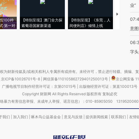
业”
【推广】走
07:
找100种
【特别呈现】澳门全力探
【特别呈现】《东莞，人
会，让数智科
式·第一对
索葡语国家新渠道
间便利店》倾情上线
业
意图
06:
字头
权为财新传媒及/或相关权利人专属所有或持有。未经许可，禁止进行转载、摘编、
京ICP备10026701号-8
|
网信算备110105862729401250013号
|
京公网安备 11
广播电视节目制作经营许可证：京第01015号
|
出版物经营许可证：第直100013号
Copyright 财新网 All Rights Reserved 版权所有 复制必究
害信息举报、未成年人举报、谣言信息）：010-85905050 13195200605 举报邮
于我们
|
加入我们
|
啄木鸟公益基金会
|
意见与反馈
|
提供新闻线索
|
联系我们
|
友情