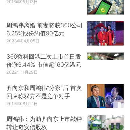
2016年05月13日
周鸿祎离婚 前妻将获360公司
6.25%股份约值90亿元
2023年04月05日
360数科回港二次上市首日股
价涨3.44% 市值超160亿港元
2022年11月29日
齐向东和周鸿祎“分家”后 首次
回应称双方不是竞争对手
2019年08月21日
周鸿祎：为助齐向东上市敲钟
转让奇安信股权