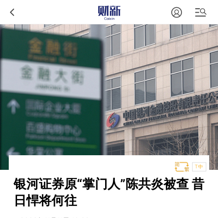
T中
银河证券原“掌门人”陈共炎被查 昔
日悍将何往