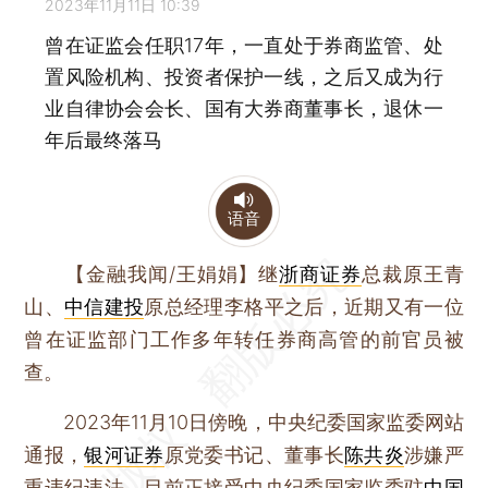
2023年11月11日 10:39
曾在证监会任职17年，一直处于券商监管、处
置风险机构、投资者保护一线，之后又成为行
业自律协会会长、国有大券商董事长，退休一
年后最终落马
语音
【金融我闻
/王娟娟
】
继
浙商证券
总裁原王青
山、
中信建投
原总经理李格平之后，近期又有一位
曾在证监部门工作多年转任券商高管的前官员被
查。
2023年11月10日傍晚，中央纪委国家监委网站
通报，
银河证券
原党委书记、董事长
陈共炎
涉嫌严
重违纪违法，目前正接受中央纪委国家监委驻
中国