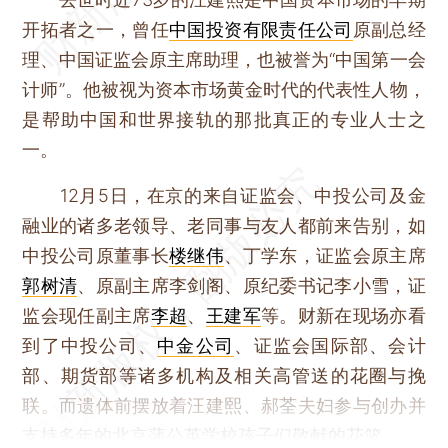
开拓者之一，曾任
中国投资有限责任公司
原副总经
理、中国证监会原主席助理，也被誉为“中国第一会
计师”。他被视为资本市场黄金时代的代表性人物，
是帮助中国和世界接轨的那批真正的专业人士之
一。
12月5日，在京的来自证监会、中投公司及金
融业的诸多老领导、老同事与友人都前来告别，如
中投公司原董事长
楼继伟
、丁学东，证监会原主席
郭树清
、原副主席李剑阁、原纪委书记李小雪，证
监会现任副主席
李超
、
王建军
等。财新在现场亦看
到了中投公司、
中金公司
、证监会国际部、会计
部、期货部等诸多机构及相关高管送的花圈与挽
联。而遗体前摆放着汪建熙、郝荃夫妇参与创办并
支持多年的北京蒲公英学校孩子们敬献的花篮。