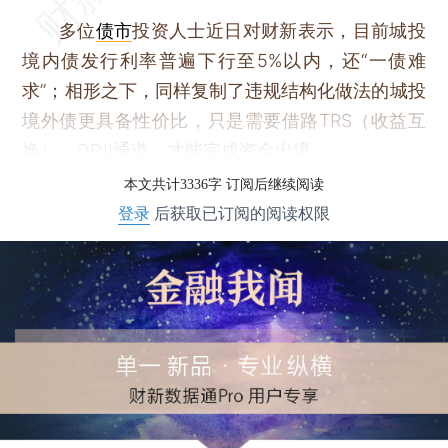
多位
债市
投资人士近日对财新表示，目前城投
境内债发行利率普遍下行至5%以内，还“一债难
求”；相形之下，同样复制了违规结构化做法的城投
境外债更具备性价比，只是需要借路TRS（收益互
换）、QDII通道，才能完成资金出境。
本文共计3336字 订阅后继续阅读
登录
后获取已订阅的阅读权限