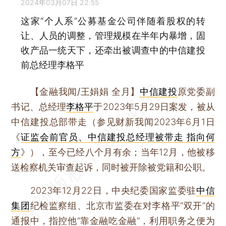
2024年03月07日 22:55
这家“个人系”公募基金公司伴随着股权的转
让、人员的调整，管理规模在半年内暴增，固
收产品一统天下，还牵出被调查中的中信建投
前总经理李格平
【金融我闻/王娟娟 全月】
中信建投
原党委副
书记、总经理
李格平
于2023年5月29日案发，被从
中信建投总部带走（参见财新我闻2023年6月1日
《
证监会前官员、中信建投总经理被带走 指向何
方
》），至今已经八个月有余；当年12月，他被移
送检察机关审查起诉，同时被开除被党籍和公职。
2023年12月22日，中央纪委国家监委驻
中信
集团
纪检监察组、北京市监委在对李格平“双开”的
通报中，指控他“靠金融吃金融”，利用职务之便为