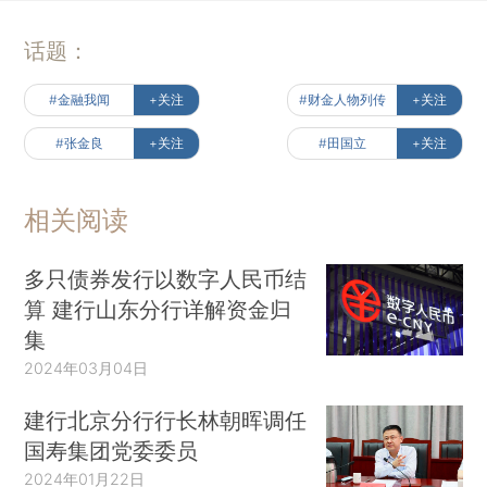
话题：
#金融我闻
+关注
#财金人物列传
+关注
#张金良
+关注
#田国立
+关注
相关阅读
多只债券发行以数字人民币结
算 建行山东分行详解资金归
集
2024年03月04日
建行北京分行行长林朝晖调任
国寿集团党委委员
2024年01月22日