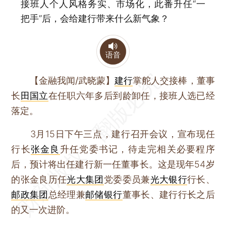
接班人个人风格务实、市场化，此番升任“一
把手”后，会给建行带来什么新气象？
语音
【金融我闻/武晓蒙】
建行
掌舵人交接棒，董事
长
田国立
在任职六年多后到龄卸任，接班人选已经
落定。
3月15日下午三点，建行召开会议，宣布现任
行长
张金良
升任党委书记，待走完相关必要程序
后，预计将出任建行新一任董事长。这是现年54岁
的张金良历任
光大集团
党委委员兼
光大银行
行长、
邮政集团
总经理兼
邮储银行
董事长、建行行长之后
的又一次进阶。