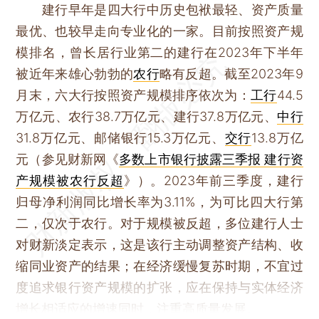
建行早年是四大行中历史包袱最轻、资产质量
最优、也较早走向专业化的一家。目前按照资产规
模排名，曾长居行业第二的建行在2023年下半年
被近年来雄心勃勃的
农行
略有反超。截至2023年9
月末，六大行按照资产规模排序依次为：
工行
44.5
万亿元、农行38.7万亿元、建行37.8万亿元、
中行
31.8万亿元、邮储银行15.3万亿元、
交行
13.8万亿
元（参见财新网《
多数上市银行披露三季报 建行资
产规模被农行反超
》）。2023年前三季度，建行
归母净利润同比增长率为3.11%，为可比四大行第
二，仅次于农行。对于规模被反超，多位建行人士
对财新淡定表示，这是该行主动调整资产结构、收
缩同业资产的结果；在经济缓慢复苏时期，不宜过
度追求银行资产规模的扩张，应在保持与实体经济
增长相适应的增速同时，注重高质量发展。