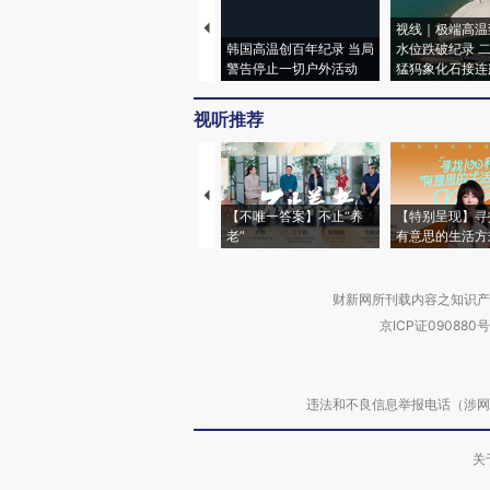
视线｜极端高温
韩国高温创百年纪录 当局
水位跌破纪录 
警告停止一切户外活动
猛犸象化石接连
视听推荐
【不唯一答案】不止“养
【特别呈现】寻
老”
有意思的生活方
财新网所刊载内容之知识产
京ICP证090880号
违法和不良信息举报电话（涉网络暴力有
关