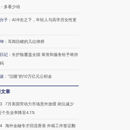
：
多看少动
分子
：
AI冲击之下，年轻人与高学历女性更
坤
：
耳闻目睹的几位律师
日记
：
长护险覆盖全国 筹资和服务给予将持
码
波
：
“沉睡”的10万亿元公积金
新文章
43
7月美国劳动力市场意外放缓 岗位减少
3万个失业率降至4.1%
14
海外金融专才回流香港 外籍工作签证翻