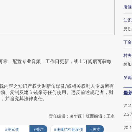
唐涯
知识
受伤
丁金
村夫
可靠，配置专业音频，工作日更新，线上订阅后可获每
续加
吴晓
载内容之知识产权为财新传媒及/或相关权利人专属所有
摘编、复制及建立镜像等任何使用。违反前述规定者，财
最
为，并追究其法律责任。
21:
2.
责任编辑：凌华薇 | 版面编辑：王永
20:
#美元债
+关注
#违规结构化发债
+关注