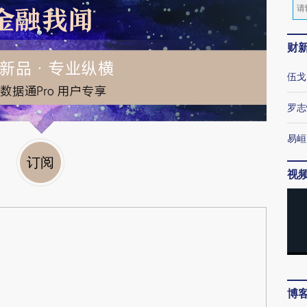
财
伍戈
罗志
易峘
订阅
视
博