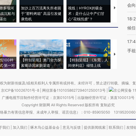
会向
致多瑙河
加沙上百万流离失所者困
视线｜HYROX的吸金
马航飞行员
二战沉船与
于“塑料烤箱” 高温引发健
术：是什么让中产们甘
粒摇头丸 尿
18:
露出
康危机
心“花钱找虐”？
毒品
候任
17:
手祖
【推广】走
找100种
【特别呈现】澳门全力探
【特别呈现】《东莞，人
会，让数智科
式·第一对
索葡语国家新渠道
间便利店》倾情上线
业
权为财新传媒及/或相关权利人专属所有或持有。未经许可，禁止进行转载、摘编、
京ICP备10026701号-8
|
网信算备110105862729401250013号
|
京公网安备 11
广播电视节目制作经营许可证：京第01015号
|
出版物经营许可证：第直100013号
Copyright 财新网 All Rights Reserved 版权所有 复制必究
害信息举报、未成年人举报、谣言信息）：010-85905050 13195200605 举报邮
于我们
|
加入我们
|
啄木鸟公益基金会
|
意见与反馈
|
提供新闻线索
|
联系我们
|
友情