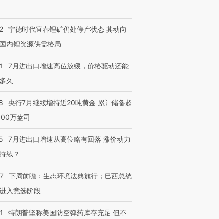
2
宁德时代宜春锂矿仍处停产状态 其动向
国内锂资源供需格局
1
7月进出口增速高位放缓，价格驱动还能
多久
8
央行7月继续增持近20吨黄金 累计储备超
600万盎司
5
7月进出口增速从高位略有回落 涨价动力
持续？
07
下周前瞻：生态环境法典施行；巴西总统
进入竞选阶段
1
特朗普坚称美国防空弹药库存充足 但不