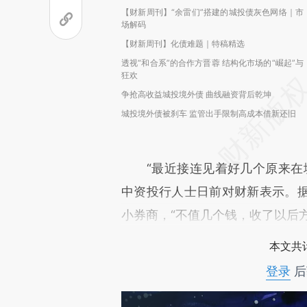
【财新周刊】“余雷们”搭建的城投债灰色网络｜市
场解码
【财新周刊】化债难题｜特稿精选
透视“和合系”的合作方晋蓉 结构化市场的“崛起”与
狂欢
争抢高收益城投境外债 曲线融资背后乾坤
城投境外债被刹车 监管出手限制高成本借新还旧
“最近接连见着好几个原来在境
中资投行人士日前对财新表示。
小券商，“不值几个钱，收了以后
本文共计
登录
后