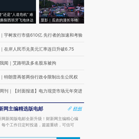
侵”还是“人道危机” 难
撕裂西班牙飞地休达
显影｜瓜农的漫长等待
｜
宇树发行市值610亿 先行者的加速和考验
｜
在岸人民币兑美元汇率连日升破6.75
我闻
｜
艾路明及多名股东被拘
｜
特朗普再签两份行政令限制出生公民权
周刊
｜
【封面报道】电力现货市场元年突进
新网主编精选版电邮
样例
新网新闻版电邮全新升级！财新网主编精心编
，每个工作日定时投递，篇篇重磅，可信可
。