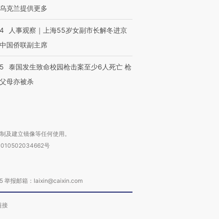
乌克兰提供更多
跨国走私7万
视线｜被称为“蟑螂”的印
视线｜“入侵”还是“人道危
检体内含3种
度Z世代 用街头抗争将教
机”？难民潮撕裂西班牙
秘鲁纳斯
24
人事观察｜上海55岁女副市长解冬进京
育部长拱下台
飞地休达
13人遇难
中国侨联副主席
45
泰国发生致命校园枪击案至少6人死亡 枪
父母亦被杀
进第四届链博
【商旅对话】华住集团
技“链”接产
【特别呈现】寻找100种
CFO：不靠规模取胜，华
【特别呈
有意思的生活方式·第三对
住三大增长引擎是什么？
有意思的
复制及建立镜像等任何使用。
010502034662号
箱：laixin@caixin.com
链接