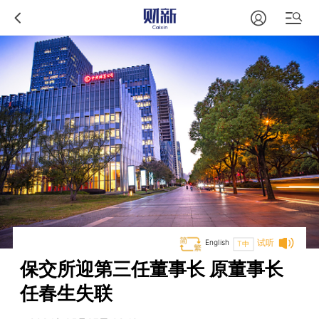
English
试听
T中
保交所迎第三任董事长 原董事长
任春生失联